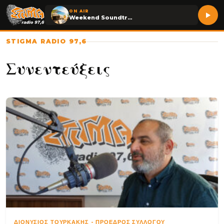
ON AIR
Weekend Soundtrack
STIGMA RADIO 97,6
Συνεντεύξεις
ΔΙΟΝΎΣΙΟΣ ΤΟΥΡΚΆΚΗΣ
-
ΠΡΌΕΔΡΟΣ ΣΥΛΛΌΓΟΥ