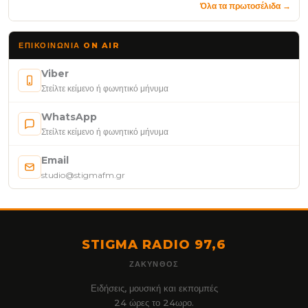
Όλα τα πρωτοσέλιδα →
ΕΠΙΚΟΙΝΩΝΊΑ ON AIR
Viber
Στείλτε κείμενο ή φωνητικό μήνυμα
WhatsApp
Στείλτε κείμενο ή φωνητικό μήνυμα
Email
studio@stigmafm.gr
STIGMA RADIO 97,6
ΖΆΚΥΝΘΟΣ
Ειδήσεις, μουσική και εκπομπές
24 ώρες το 24ωρο.