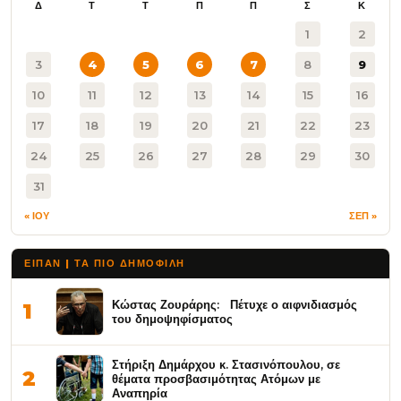
Δ
Τ
Τ
Π
Π
Σ
Κ
1
2
3
4
5
6
7
8
9
10
11
12
13
14
15
16
17
18
19
20
21
22
23
24
25
26
27
28
29
30
31
« ΙΟΥ
ΣΕΠ »
ΕΙΠΑΝ | ΤΑ ΠΙΟ ΔΗΜΟΦΙΛΉ
Κώστας Ζουράρης: Πέτυχε ο αιφνιδιασμός
1
του δημοψηφίσματος
Στήριξη Δημάρχου κ. Στασινόπουλου, σε
2
θέματα προσβασιμότητας Ατόμων με
Αναπηρία