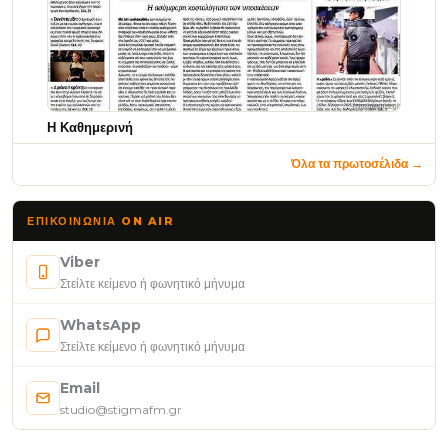
Η Καθημερινή
Όλα τα πρωτοσέλιδα →
ΕΠΙΚΟΙΝΩΝΊΑ ON AIR
Viber
Στείλτε κείμενο ή φωνητικό μήνυμα
WhatsApp
Στείλτε κείμενο ή φωνητικό μήνυμα
Email
studio@stigmafm.gr