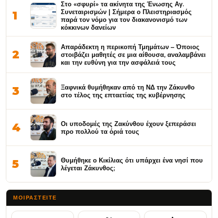
Στο «σφυρί» τα ακίνητα της Ένωσης Αγ.
Συνεταιρισμών | Σήμερα ο Πλειστηριασμός
1
παρά τον νόμο για τον διακανονισμό των
κόκκινων δανείων
Απαράδεκτη η περικοπή Τμημάτων – Όποιος
2
στοιβάζει μαθητές σε μια αίθουσα, αναλαμβάνει
και την ευθύνη για την ασφάλειά τους
Ξαφνικά θυμήθηκαν από τη ΝΔ την Ζάκυνθο
3
στο τέλος της επταετίας της κυβέρνησης
Οι υποδομές της Ζακύνθου έχουν ξεπεράσει
4
προ πολλού τα όριά τους
Θυμήθηκε ο Κικίλιας ότι υπάρχει ένα νησί που
5
λέγεται Ζάκυνθος;
ΜΟΙΡΑΣΤΕΊΤΕ