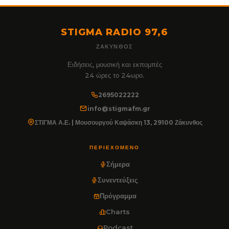
STIGMA RADIO 97,6
ΖΆΚΥΝΘΟΣ
Ειδήσεις, μουσική και εκπομπές
24 ώρες το 24ωρο.
2695022222
info@stigmafm.gr
ΣΤΙΓΜΑ Α.Ε. | Μουσουργού Καψάσκη 13, 29100 Ζάκυνθος
ΠΕΡΙΕΧΌΜΕΝΟ
Σήμερα
Συνεντεύξεις
Πρόγραμμα
Charts
Podcast