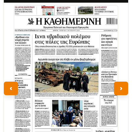
Τα Νέα
‹
›