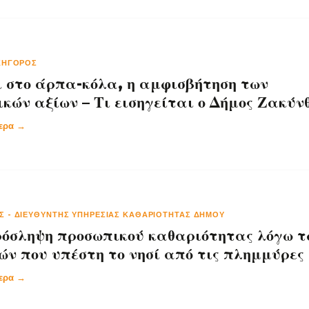
ΚΗΓΌΡΟΣ
ι στο άρπα-κόλα, η αμφισβήτηση των
κών αξίων – Τι εισηγείται ο Δήμος Ζακύν
τερα →
ΗΣ
-
ΔΙΕΥΘΥΝΤΉΣ ΥΠΗΡΕΣΊΑΣ ΚΑΘΑΡΙΌΤΗΤΑΣ ΔΉΜΟΥ
όσληψη προσωπικού καθαριότητας λόγω τ
ν που υπέστη το νησί από τις πλημμύρες
τερα →