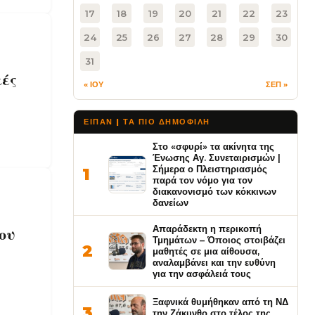
17
18
19
20
21
22
23
24
25
26
27
28
29
30
31
κές
« ΙΟΥ
ΣΕΠ »
ΕΙΠΑΝ | ΤΑ ΠΙΟ ΔΗΜΟΦΙΛΉ
Στο «σφυρί» τα ακίνητα της
Ένωσης Αγ. Συνεταιρισμών |
Σήμερα ο Πλειστηριασμός
1
παρά τον νόμο για τον
διακανονισμό των κόκκινων
δανείων
Απαράδεκτη η περικοπή
ου
Τμημάτων – Όποιος στοιβάζει
2
μαθητές σε μια αίθουσα,
αναλαμβάνει και την ευθύνη
για την ασφάλειά τους
Ξαφνικά θυμήθηκαν από τη ΝΔ
3
την Ζάκυνθο στο τέλος της