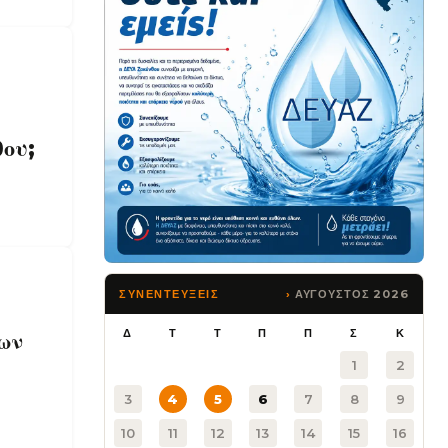
θου;
ΑΥΓΟΥΣΤΟΣ 2026
ΣΥΝΕΝΤΕΥΞΕΙΣ
Δ
Τ
Τ
Π
Π
Σ
Κ
ων
1
2
3
4
5
6
7
8
9
10
11
12
13
14
15
16