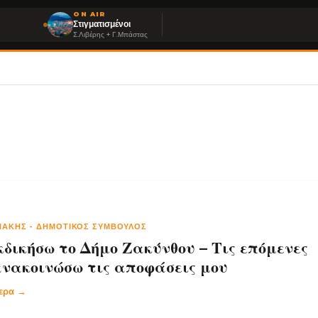
ON AIR
Στιγματισμένοι
Σ.Λιβέρης + Γ.Μπάστας
ΥΝΆΚΗΣ
-
ΔΗΜΟΤΙΚΌΣ ΣΎΜΒΟΥΛΟΣ
κδικήσω το Δήμο Ζακύνθου – Τις επόμενες
ανακοινώσω τις αποφάσεις μου
τερα →