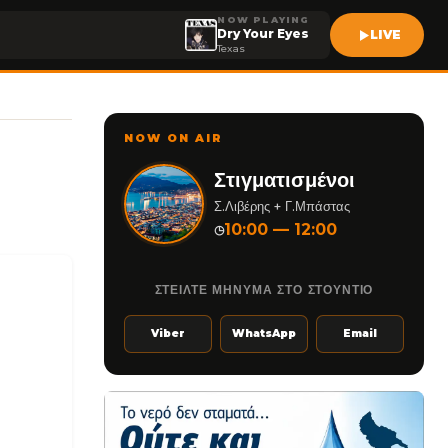
NOW PLAYING
Dry Your Eyes
LIVE
Texas
NOW ON AIR
Στιγματισμένοι
Σ.Λιβέρης + Γ.Μπάστας
10:00 — 12:00
◷
ΣΤΕΙΛΤΕ ΜΗΝΥΜΑ ΣΤΟ ΣΤΟΥΝΤΙΟ
Viber
WhatsApp
Email