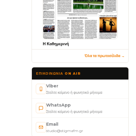
Η Καθημερινή
Όλα τα πρωτοσέλιδα →
ΕΠΙΚΟΙΝΩΝΊΑ ON AIR
Viber
Στείλτε κείμενο ή φωνητικό μήνυμα
WhatsApp
Στείλτε κείμενο ή φωνητικό μήνυμα
Email
studio@stigmafm.gr