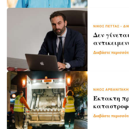
ΝΊΚΟΣ ΠΈΤΤΑΣ
-
ΔΙ
Δεν γίνετα
αντικειμενι
Διαβάστε περισσό
ΝΊΚΟΣ ΑΡΒΑΝΙΤΆΚ
Έκτακτη πρ
καταστροφώ
Διαβάστε περισσό