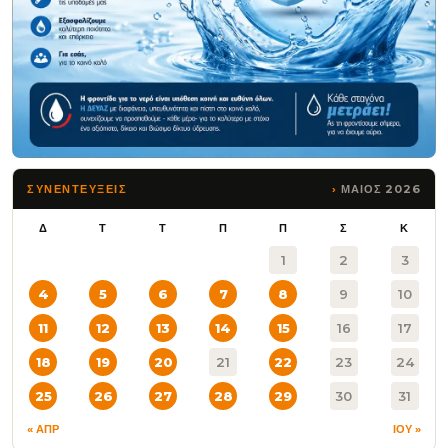
ΜΑΙΟΣ 2026
ΣΥΝΕΝΤΕΥΞΕΙΣ
Δ
Τ
Τ
Π
Π
Σ
Κ
1
2
3
4
5
6
7
8
9
10
11
12
13
14
15
16
17
18
19
20
21
22
23
24
25
26
27
28
29
30
31
« ΑΠΡ
ΙΟΥ »