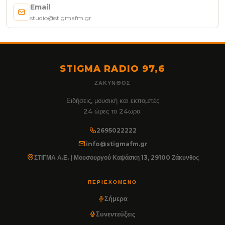
Email
studio@stigmafm.gr
STIGMA RADIO 97,6
ΖΆΚΥΝΘΟΣ
Ειδήσεις, μουσική και εκπομπές
24 ώρες το 24ωρο.
2695022222
info@stigmafm.gr
ΣΤΙΓΜΑ Α.Ε. | Μουσουργού Καψάσκη 13, 29100 Ζάκυνθος
ΠΕΡΙΕΧΌΜΕΝΟ
Σήμερα
Συνεντεύξεις