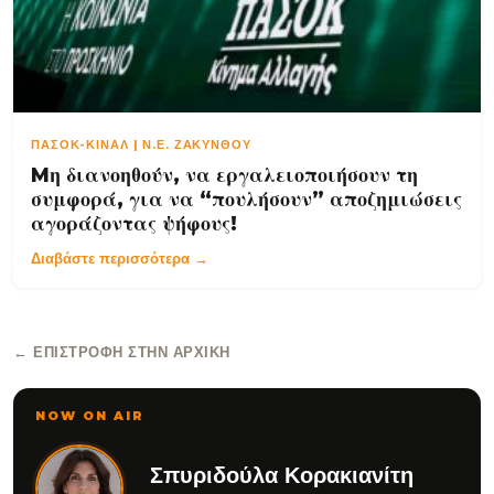
ΠΑΣΟΚ-ΚΙΝΑΛ | Ν.Ε. ΖΑΚΥΝΘΟΥ
Mη διανοηθούν, να εργαλειοποιήσουν τη
συμφορά, για να “πουλήσουν” αποζημιώσεις
αγοράζοντας ψήφους!
Διαβάστε περισσότερα →
← ΕΠΙΣΤΡΟΦΉ ΣΤΗΝ ΑΡΧΙΚΉ
NOW ON AIR
Σπυριδούλα Κορακιανίτη