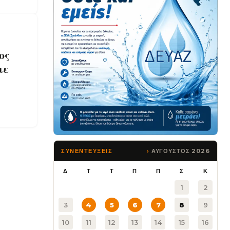
ος
με
ΑΥΓΟΥΣΤΟΣ 2026
ΣΥΝΕΝΤΕΥΞΕΙΣ
Δ
Τ
Τ
Π
Π
Σ
Κ
1
2
3
4
5
6
7
8
9
10
11
12
13
14
15
16