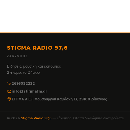
STIGMA RADIO 97,6
ΖΆΚΥΝΘΟΣ
Ειδήσεις, μουσική και εκπομπές
24 ώρες το 24ωρο.
2695022222
info@stigmafm.gr
ΣΤΙΓΜΑ Α.Ε. | Μουσουργού Καψάσκη 13, 29100 Ζάκυνθος
© 2026
Stigma Radio 97,6
— Ζάκυνθος. Όλα τα δικαιώματα διατηρούνται.