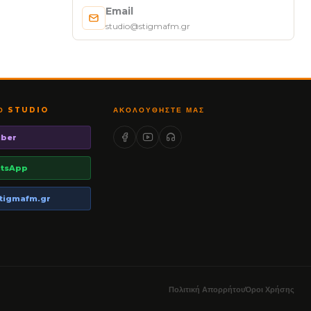
Email
studio@stigmafm.gr
ΤΟ STUDIO
ΑΚΟΛΟΥΘΉΣΤΕ ΜΑΣ
iber
tsApp
tigmafm.gr
Πολιτική Απορρήτου
Όροι Χρήσης