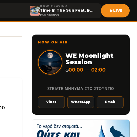
NOW PLAYING
Time In The Sun Feat. Bon Entendeur
LIVE
Two Another
NOW ON AIR
WE Moonlight
Session
00:00 — 02:00
◷
ΣΤΕΙΛΤΕ ΜΗΝΥΜΑ ΣΤΟ ΣΤΟΥΝΤΙΟ
Viber
WhatsApp
Email
το