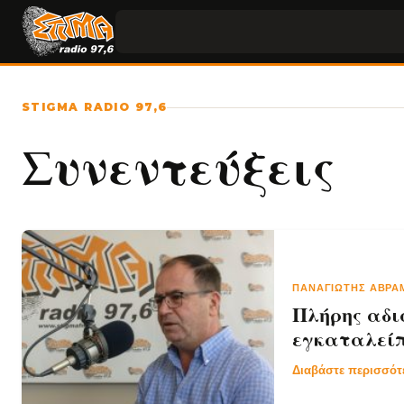
STIGMA RADIO 97,6
Συνεντεύξεις
ΠΑΝΑΓΙΏΤΗΣ ΑΒΡ
Πλήρης αδι
εγκαταλείπ
Διαβάστε περισσό