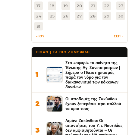
17
18
19
20
21
22
23
24
25
26
27
28
29
30
31
« ΙΟΥ
ΣΕΠ »
ΕΙΠΑΝ | ΤΑ ΠΙΟ ΔΗΜΟΦΙΛΉ
Στο «σφυρί» τα ακίνητα της
Ένωσης Αγ. Συνεταιρισμών |
Σήμερα ο Πλειστηριασμός
1
παρά τον νόμο για τον
διακανονισμό των κόκκινων
δανείων
Οι υποδομές της Ζακύνθου
2
έχουν ξεπεράσει προ πολλού
τα όριά τους
Λιμάνι Ζακύνθου: Οι
απαντήσεις του Υπ. Ναυτιλίας
3
δεν αμφισβητούνται – Οι