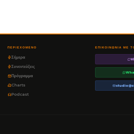
ΠΕΡΙΕΧΌΜΕΝΟ
ΕΠΙΚΟΙΝΩΝΊΑ ΜΕ 
Σήμερα
V
Συνεντεύξεις
Wha
Πρόγραμμα
Charts
studio@s
Podcast