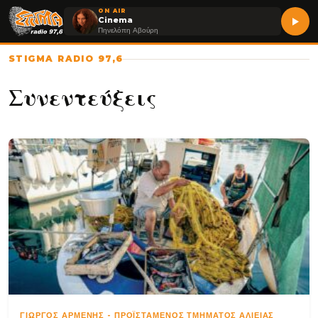
ON AIR
Cinema
Πηνελόπη Αβούρη
STIGMA RADIO 97,6
Συνεντεύξεις
ΓΙΏΡΓΟΣ ΑΡΜΈΝΗΣ
-
ΠΡΟΪΣΤΆΜΕΝΟΣ ΤΜΉΜΑΤΟΣ ΑΛΙΕΊΑΣ