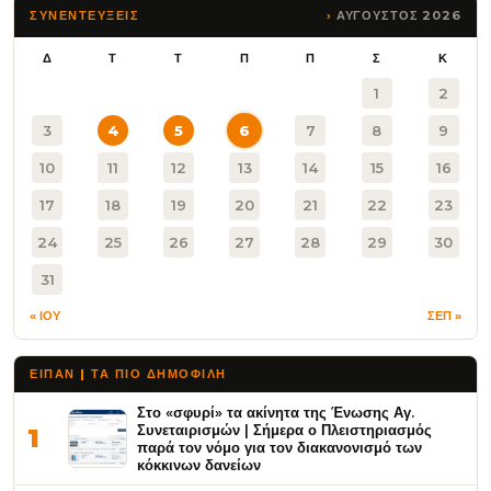
ΑΥΓΟΥΣΤΟΣ 2026
ΣΥΝΕΝΤΕΥΞΕΙΣ
Δ
Τ
Τ
Π
Π
Σ
Κ
1
2
3
4
5
6
7
8
9
10
11
12
13
14
15
16
17
18
19
20
21
22
23
24
25
26
27
28
29
30
31
« ΙΟΥ
ΣΕΠ »
ΕΙΠΑΝ | ΤΑ ΠΙΟ ΔΗΜΟΦΙΛΉ
Στο «σφυρί» τα ακίνητα της Ένωσης Αγ.
Συνεταιρισμών | Σήμερα ο Πλειστηριασμός
1
παρά τον νόμο για τον διακανονισμό των
κόκκινων δανείων