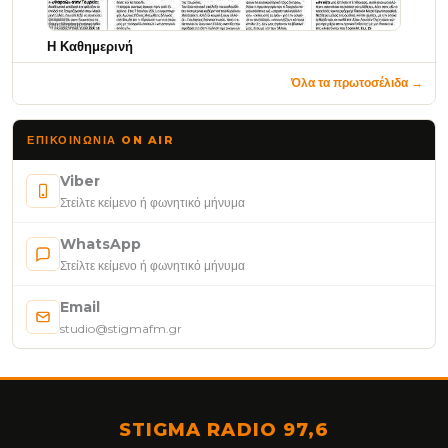
Η Καθημερινή
Όλα τα πρωτοσέλιδα →
ΕΠΙΚΟΙΝΩΝΊΑ ON AIR
Viber
Στείλτε κείμενο ή φωνητικό μήνυμα
WhatsApp
Στείλτε κείμενο ή φωνητικό μήνυμα
Email
studio@stigmafm.gr
STIGMA RADIO 97,6