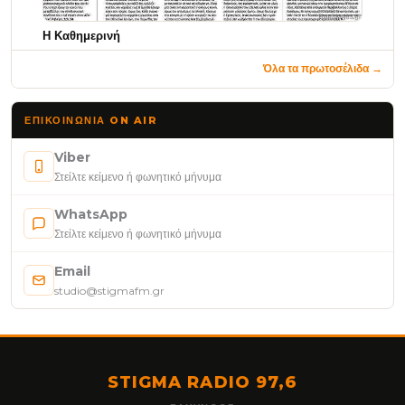
Η Καθημερινή
Όλα τα πρωτοσέλιδα →
ΕΠΙΚΟΙΝΩΝΊΑ ON AIR
Viber
Στείλτε κείμενο ή φωνητικό μήνυμα
WhatsApp
Στείλτε κείμενο ή φωνητικό μήνυμα
Email
studio@stigmafm.gr
STIGMA RADIO 97,6