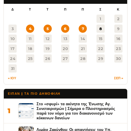
Δ
Τ
Τ
Π
Π
Σ
Κ
1
2
3
4
5
6
7
8
9
10
11
12
13
14
15
16
17
18
19
20
21
22
23
24
25
26
27
28
29
30
31
« ΙΟΥ
ΣΕΠ »
ΕΙΠΑΝ | ΤΑ ΠΙΟ ΔΗΜΟΦΙΛΉ
Στο «σφυρί» τα ακίνητα της Ένωσης Αγ.
Συνεταιρισμών | Σήμερα ο Πλειστηριασμός
1
παρά τον νόμο για τον διακανονισμό των
κόκκινων δανείων
Λιμάνι Ζακύνθου: Οι απαντήσεις του Υπ.