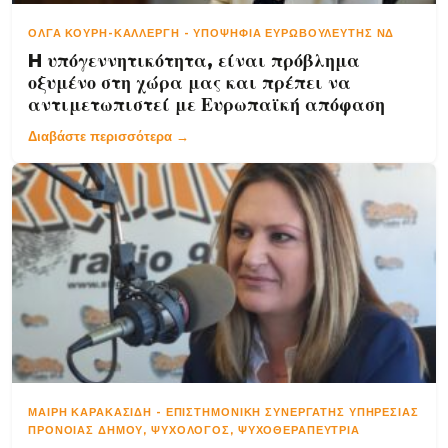
ΌΛΓΑ ΚΟΥΡΉ-ΚΑΛΛΈΡΓΗ
-
ΥΠΟΨΉΦΙΑ ΕΥΡΩΒΟΥΛΕΥΤΉΣ ΝΔ
H υπόγεννητικότητα, είναι πρόβλημα
οξυμένο στη χώρα μας και πρέπει να
αντιμετωπιστεί με Ευρωπαϊκή απόφαση
Διαβάστε περισσότερα →
ΜΑΊΡΗ ΚΑΡΑΚΑΣΊΔΗ
-
ΕΠΙΣΤΗΜΟΝΙΚΉ ΣΥΝΕΡΓΆΤΗΣ ΥΠΗΡΕΣΊΑΣ
ΠΡΌΝΟΙΑΣ ΔΉΜΟΥ, ΨΥΧΟΛΌΓΟΣ, ΨΥΧΟΘΕΡΑΠΕΎΤΡΙΑ