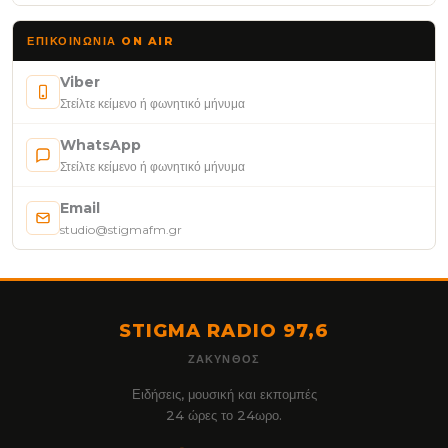
ΕΠΙΚΟΙΝΩΝΊΑ ON AIR
Viber
Στείλτε κείμενο ή φωνητικό μήνυμα
WhatsApp
Στείλτε κείμενο ή φωνητικό μήνυμα
Email
studio@stigmafm.gr
STIGMA RADIO 97,6
ΖΆΚΥΝΘΟΣ
Ειδήσεις, μουσική και εκπομπές
24 ώρες το 24ωρο.