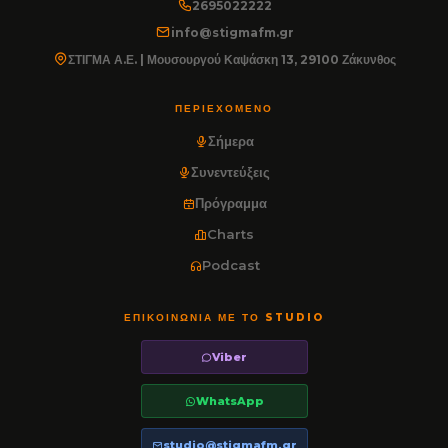
2695022222
info@stigmafm.gr
ΣΤΙΓΜΑ Α.Ε. | Μουσουργού Καψάσκη 13, 29100 Ζάκυνθος
ΠΕΡΙΕΧΌΜΕΝΟ
Σήμερα
Συνεντεύξεις
Πρόγραμμα
Charts
Podcast
ΕΠΙΚΟΙΝΩΝΊΑ ΜΕ ΤΟ STUDIO
Viber
WhatsApp
studio@stigmafm.gr