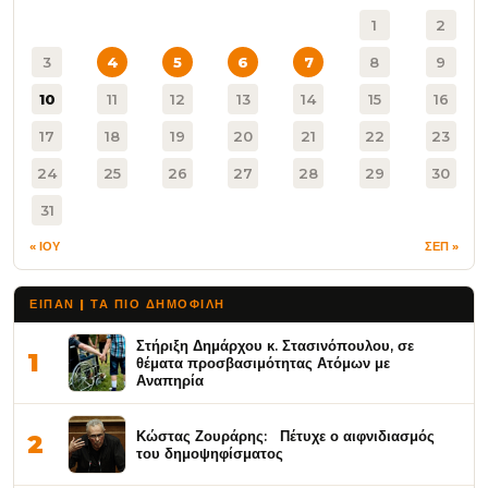
1
2
3
4
5
6
7
8
9
10
11
12
13
14
15
16
17
18
19
20
21
22
23
24
25
26
27
28
29
30
31
« ΙΟΥ
ΣΕΠ »
ΕΙΠΑΝ | ΤΑ ΠΙΟ ΔΗΜΟΦΙΛΉ
Στήριξη Δημάρχου κ. Στασινόπουλου, σε
1
θέματα προσβασιμότητας Ατόμων με
Αναπηρία
Κώστας Ζουράρης: Πέτυχε ο αιφνιδιασμός
2
του δημοψηφίσματος