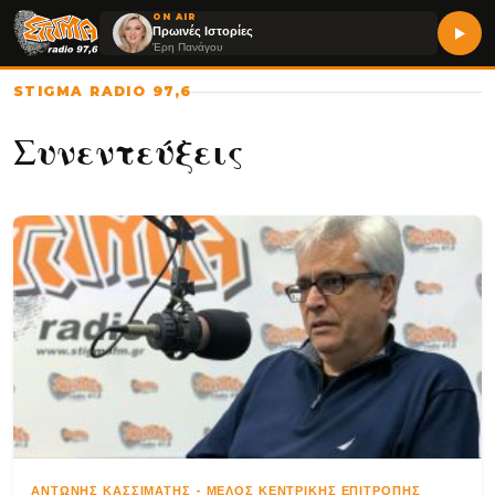
ON AIR
Πρωινές Ιστορίες
Έρη Πανάγου
STIGMA RADIO 97,6
Συνεντεύξεις
ΑΝΤΏΝΗΣ ΚΑΣΣΙΜΆΤΗΣ
-
ΜΈΛΟΣ ΚΕΝΤΡΙΚΉΣ ΕΠΙΤΡΟΠΉΣ