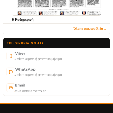
Η Καθημερινή
Όλα τα πρωτοσέλιδα →
ΕΠΙΚΟΙΝΩΝΊΑ ON AIR
Viber
Στείλτε κείμενο ή φωνητικό μήνυμα
WhatsApp
Στείλτε κείμενο ή φωνητικό μήνυμα
Email
studio@stigmafm.gr