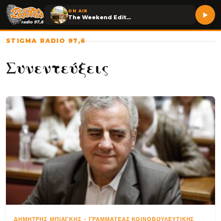
ON AIR
The Weekend Edition
STIGMA RADIO 97,6
Συνεντεύξεις
ΔΗΜΉΤΡΗΣ ΜΠΙΆΓΚΗΣ
-
ΓΡΑΜΜΑΤΈΑΣ ΚΟΙΝΟΒΟΥΛΕΥΤΙΚΉΣ