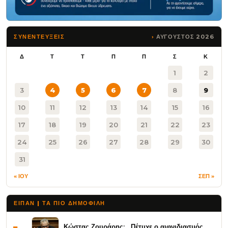
ΑΥΓΟΥΣΤΟΣ 2026
ΣΥΝΕΝΤΕΥΞΕΙΣ
Δ
Τ
Τ
Π
Π
Σ
Κ
1
2
3
4
5
6
7
8
9
10
11
12
13
14
15
16
17
18
19
20
21
22
23
24
25
26
27
28
29
30
31
« ΙΟΥ
ΣΕΠ »
ΕΙΠΑΝ | ΤΑ ΠΙΟ ΔΗΜΟΦΙΛΉ
Κώστας Ζουράρης: Πέτυχε ο αιφνιδιασμός