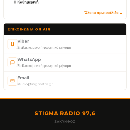
Η Καθημερινή
Όλα τα πρωτοσέλιδα →
ΕΠΙΚΟΙΝΩΝΊΑ ON AIR
Viber
Στείλτε κείμενο ή φωνητικό μήνυμα
WhatsApp
Στείλτε κείμενο ή φωνητικό μήνυμα
Email
studio@stigmafm.gr
STIGMA RADIO 97,6
ΖΆΚΥΝΘΟΣ