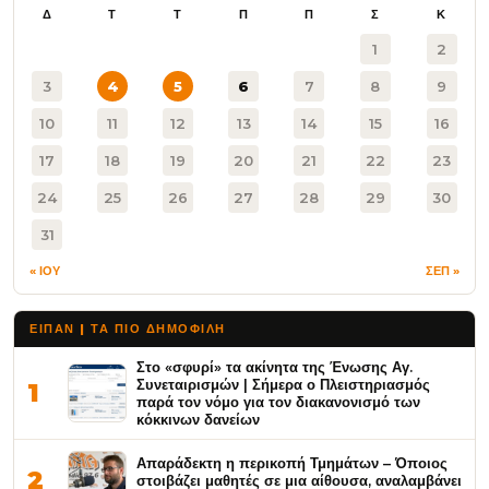
Δ
Τ
Τ
Π
Π
Σ
Κ
1
2
3
4
5
6
7
8
9
10
11
12
13
14
15
16
17
18
19
20
21
22
23
24
25
26
27
28
29
30
31
« ΙΟΥ
ΣΕΠ »
ΕΙΠΑΝ | ΤΑ ΠΙΟ ΔΗΜΟΦΙΛΉ
Στο «σφυρί» τα ακίνητα της Ένωσης Αγ.
Συνεταιρισμών | Σήμερα ο Πλειστηριασμός
1
παρά τον νόμο για τον διακανονισμό των
κόκκινων δανείων
Απαράδεκτη η περικοπή Τμημάτων – Όποιος
2
στοιβάζει μαθητές σε μια αίθουσα, αναλαμβάνει