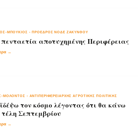
ΝΌΣ-ΜΠΟΎΚΙΟΣ
-
ΠΡΌΕΔΡΟΣ ΝΟΔΕ ΖΑΚΎΝΘΟΥ
πενταετία αποτυχημένης Περιφέρειας
τερα →
ΗΣ-ΜΟΛΟΝΤΌΣ
-
ΑΝΤΙΠΕΡΙΦΕΡΕΙΆΡΧΗΣ ΑΓΡΟΤΙΚΉΣ ΠΟΛΙΤΙΚΉΣ
οϊδέψω τον κόσμο λέγοντας ότι θα κάνω
 τέλη Σεπτεμβρίου
τερα →