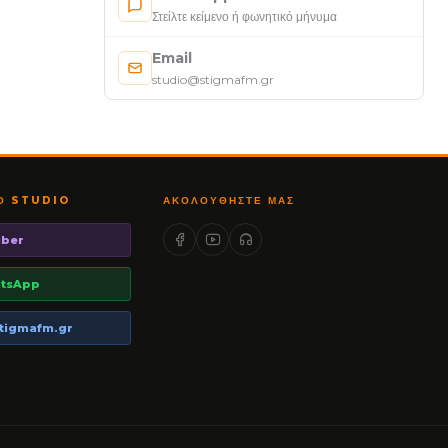
Στείλτε κείμενο ή φωνητικό μήνυμα
Email
studio@stigmafm.gr
ΤΟ STUDIO
ΑΚΟΛΟΥΘΉΣΤΕ ΜΑΣ
iber
tsApp
tigmafm.gr