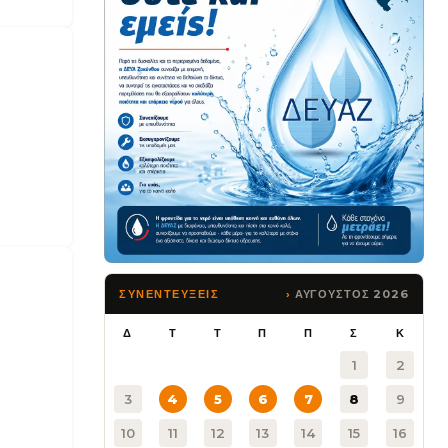
ΑΥΓΟΥΣΤΟΣ 2026
ΣΥΝΕΝΤΕΥΞΕΙΣ
Δ
Τ
Τ
Π
Π
Σ
Κ
1
2
3
4
5
6
7
8
9
10
11
12
13
14
15
16