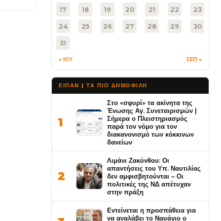
17
18
19
20
21
22
23
24
25
26
27
28
29
30
31
« ΙΟΥ
ΣΕΠ »
ΕΙΠΑΝ | ΤΑ ΠΙΟ ΔΗΜΟΦΙΛΉ
Στο «σφυρί» τα ακίνητα της
Ένωσης Αγ. Συνεταιρισμών |
Σήμερα ο Πλειστηριασμός
1
παρά τον νόμο για τον
διακανονισμό των κόκκινων
δανείων
Λιμάνι Ζακύνθου: Οι
απαντήσεις του Υπ. Ναυτιλίας
2
δεν αμφισβητούνται – Οι
πολιτικές της ΝΔ απέτυχαν
στην πράξη
Εντείνεται η προσπάθεια για
να αναλάβει το Ναυάγιο ο