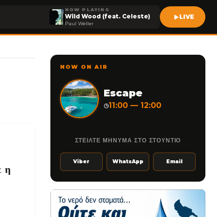
NOW PLAYING
Wild Wood (feat. Celeste)
LIVE
Paul Weller
NOW ON AIR
Escape
11:00 — 12:00
◷
ΣΤΕΙΛΤΕ ΜΗΝΥΜΑ ΣΤΟ ΣΤΟΥΝΤΙΟ
Viber
WhatsApp
Email
 η