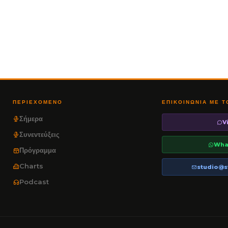
ΠΕΡΙΕΧΌΜΕΝΟ
ΕΠΙΚΟΙΝΩΝΊΑ ΜΕ 
Σήμερα
V
Συνεντεύξεις
Wha
Πρόγραμμα
Charts
studio@s
Podcast