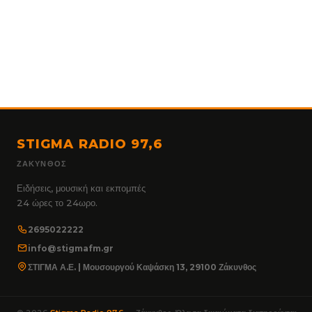
STIGMA RADIO 97,6
ΖΆΚΥΝΘΟΣ
Ειδήσεις, μουσική και εκπομπές
24 ώρες το 24ωρο.
2695022222
info@stigmafm.gr
ΣΤΙΓΜΑ Α.Ε. | Μουσουργού Καψάσκη 13, 29100 Ζάκυνθος