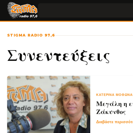
STIGMA RADIO 97,6
Συνεντεύξεις
ΚΑΤΕΡΊΝΑ ΜΟΘΩΝΑ
Μεγάλη η ε
Ζάκυνθος
Διαβάστε περισσό