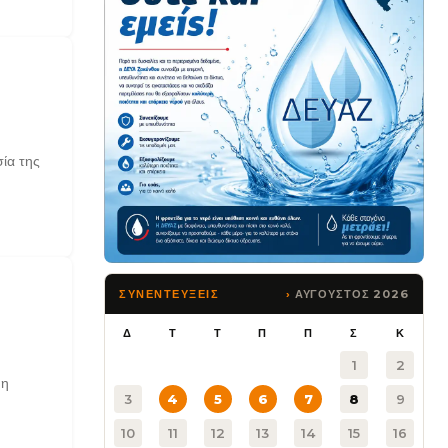
ία της
ΑΥΓΟΥΣΤΟΣ 2026
ΣΥΝΕΝΤΕΥΞΕΙΣ
Δ
Τ
Τ
Π
Π
Σ
Κ
1
2
 η
3
4
5
6
7
8
9
10
11
12
13
14
15
16