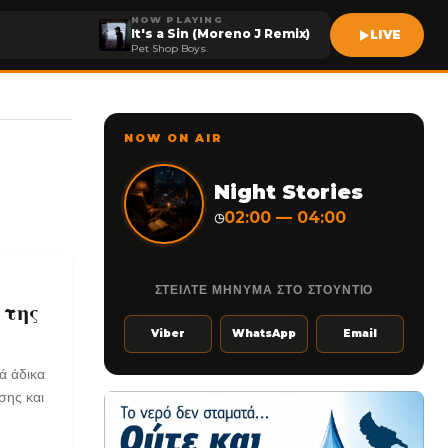
NOW PLAYING
It's a Sin (Moreno J Remix)
LIVE
Pet Shop Boys
NOW ON AIR
Night Stories
02:00 — 04:00
◷
ΣΤΕΙΛΤΕ ΜΗΝΥΜΑ ΣΤΟ ΣΤΟΥΝΤΙΟ
 της
Viber
WhatsApp
Email
ά άδικα
σης και