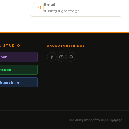
Email
studio@stigmafm.gr
ΤΟ STUDIO
ΑΚΟΛΟΥΘΉΣΤΕ ΜΑΣ
iber
tsApp
tigmafm.gr
Πολιτική Απορρήτου
Όροι Χρήσης