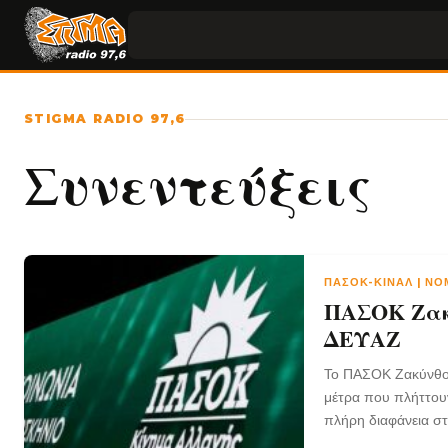
STIGMA RADIO 97,6
Συνεντεύξεις
ΠΑΣΟΚ-ΚΙΝΑΛ | Ν
ΠΑΣΟΚ Ζακύ
ΔΕΥΑΖ
Το ΠΑΣΟΚ Ζακύνθου 
μέτρα που πλήττουν
πλήρη διαφάνεια στ