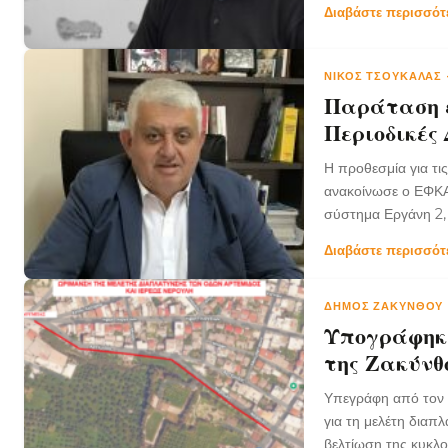
Διαβάστε περισσό
ΝΊΚΟΣ ΤΣΟΥΚΑΛΆΣ
Παράταση έ
Περιοδικές
Η προθεσμία για τι
ανακοίνωσε ο ΕΦΚΑ,
σύστημα Εργάνη 2,
Διαβάστε περισσό
ΔΉΜΟΣ ΖΑΚΎΝΘΟΥ
Υπογράφηκε
της Ζακύνθ
Υπεγράφη από τον 
για τη μελέτη διαπ
βελτίωση της κυκλο