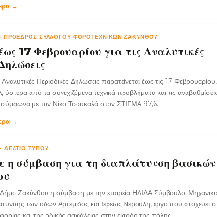
τερα →
-
ΠΡΌΕΔΡΟΣ ΣΥΛΛΌΓΟΥ ΦΟΡΟΤΕΧΝΙΚΏΝ ΖΑΚΎΝΘΟΥ
ως 17 Φεβρουαρίου για τις Αναλυτικές
 Δηλώσεις
ς Αναλυτικές Περιοδικές Δηλώσεις παρατείνεται έως τις 17 Φεβρουαρίου
 ύστερα από τα συνεχιζόμενα τεχνικά προβλήματα και τις αναβαθμίσει
 σύμφωνα με τον Νίκο Τσουκαλά στον ΣΤΙΓΜΑ 97,6.
τερα →
-
ΔΕΛΤΊΟ ΤΎΠΟΥ
 η σύμβαση για τη διαπλάτυνση βασικών
ου
Δήμο Ζακύνθου η σύμβαση με την εταιρεία ΗΛΙΔΑ Σύμβουλοι Μηχανικοί
λάτυνσης των οδών Αρτέμιδος και Ιερέως Νερούλη, έργο που στοχεύει σ
φορίας και της οδικής ασφάλειας στην είσοδο της πόλης.