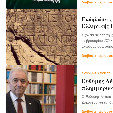
Διαβάστε περισσό
Εκδηλώσεις
Ελληνικής 
Σχολεία σε όλη τη 
Φεβρουαρίου 2026, 
γλώσσας μας, σύμφω
Διαβάστε περισσό
ΕΥΘΎΜΗΣ ΛΈΚΚΑΣ
Ευθύμης Λέ
πλημμυρικ
Ο Ευθύμης Λέκκας, 
Ζάκυνθος και τα Ιό
Διαβάστε περισσό