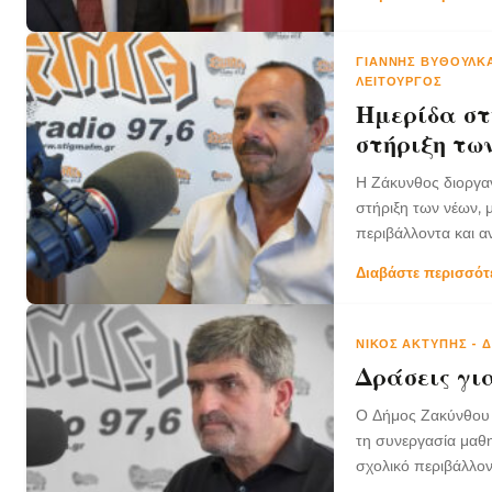
ΓΙΆΝΝΗΣ ΒΥΘΟΎΛΚ
ΛΕΙΤΟΥΡΓΌΣ
Ημερίδα στ
στήριξη τω
Η Ζάκυνθος διοργαν
στήριξη των νέων, 
περιβάλλοντα και 
Διαβάστε περισσό
ΝΊΚΟΣ ΑΚΤΎΠΗΣ
-
Δ
Δράσεις γι
Ο Δήμος Ζακύνθου 
τη συνεργασία μαθη
σχολικό περιβάλλον