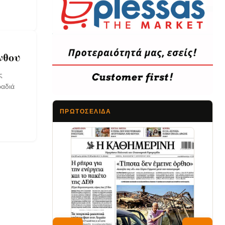
νθου
ς
ραδιά
ΠΡΩΤΟΣΈΛΙΔΑ
Τα Νέα