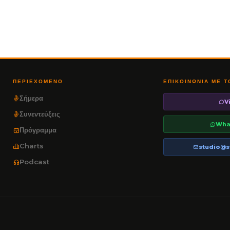
ΠΕΡΙΕΧΌΜΕΝΟ
ΕΠΙΚΟΙΝΩΝΊΑ ΜΕ 
Σήμερα
V
Συνεντεύξεις
Wha
Πρόγραμμα
Charts
studio@s
Podcast