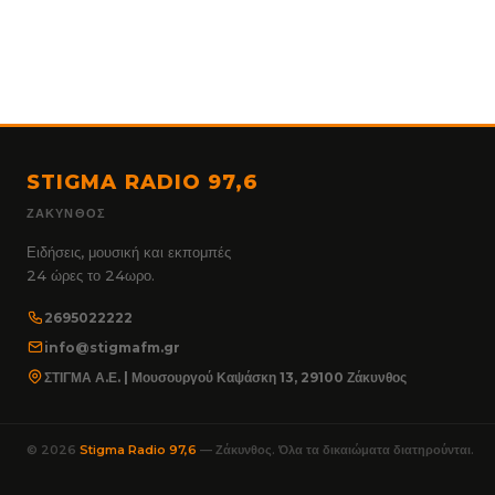
STIGMA RADIO 97,6
ΖΆΚΥΝΘΟΣ
Ειδήσεις, μουσική και εκπομπές
24 ώρες το 24ωρο.
2695022222
info@stigmafm.gr
ΣΤΙΓΜΑ Α.Ε. | Μουσουργού Καψάσκη 13, 29100 Ζάκυνθος
© 2026
Stigma Radio 97,6
— Ζάκυνθος. Όλα τα δικαιώματα διατηρούνται.