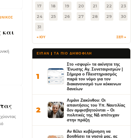
17
18
19
20
21
22
23
24
25
26
27
28
29
30
ΩΝΙΚΌΣ
31
 και
« ΙΟΥ
ΣΕΠ »
ωνική
ΕΙΠΑΝ | ΤΑ ΠΙΟ ΔΗΜΟΦΙΛΉ
Στο «σφυρί» τα ακίνητα της
Ένωσης Αγ. Συνεταιρισμών |
Σήμερα ο Πλειστηριασμός
1
παρά τον νόμο για τον
διακανονισμό των κόκκινων
δανείων
Λιμάνι Ζακύνθου: Οι
ητας
απαντήσεις του Υπ. Ναυτιλίας
2
δεν αμφισβητούνται – Οι
πολιτικές της ΝΔ απέτυχαν
σχύοντας
στην πράξη
κό
Αν θέλει κυβέρνηση να
βοηθήσει τα νησιά μας, ας