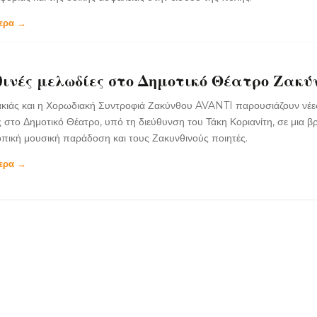
τερα →
θινές μελωδίες στο Δημοτικό Θέατρο Ζακύ
ακιάς και η Χορωδιακή Συντροφιά Ζακύνθου AVANTI παρουσιάζουν νέε
ς στο Δημοτικό Θέατρο, υπό τη διεύθυνση του Τάκη Κοριανίτη, σε μια β
πική μουσική παράδοση και τους Ζακυνθινούς ποιητές.
τερα →