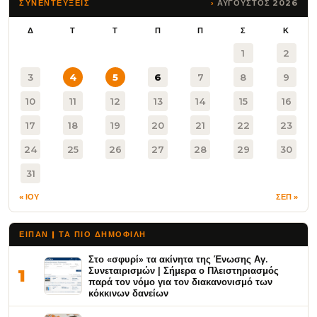
ΑΥΓΟΥΣΤΟΣ 2026
ΣΥΝΕΝΤΕΥΞΕΙΣ
Δ
Τ
Τ
Π
Π
Σ
Κ
1
2
3
4
5
6
7
8
9
10
11
12
13
14
15
16
17
18
19
20
21
22
23
24
25
26
27
28
29
30
31
« ΙΟΥ
ΣΕΠ »
ΕΙΠΑΝ | ΤΑ ΠΙΟ ΔΗΜΟΦΙΛΉ
Στο «σφυρί» τα ακίνητα της Ένωσης Αγ.
Συνεταιρισμών | Σήμερα ο Πλειστηριασμός
1
παρά τον νόμο για τον διακανονισμό των
κόκκινων δανείων