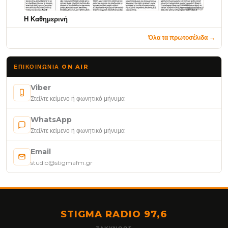
Η Καθημερινή
Όλα τα πρωτοσέλιδα →
ΕΠΙΚΟΙΝΩΝΊΑ ON AIR
Viber
Στείλτε κείμενο ή φωνητικό μήνυμα
WhatsApp
Στείλτε κείμενο ή φωνητικό μήνυμα
Email
studio@stigmafm.gr
STIGMA RADIO 97,6