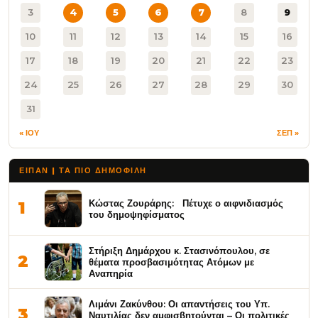
3
4
5
6
7
8
9
10
11
12
13
14
15
16
17
18
19
20
21
22
23
24
25
26
27
28
29
30
31
« ΙΟΥ
ΣΕΠ »
ΕΙΠΑΝ | ΤΑ ΠΙΟ ΔΗΜΟΦΙΛΉ
Κώστας Ζουράρης: Πέτυχε ο αιφνιδιασμός
1
του δημοψηφίσματος
Στήριξη Δημάρχου κ. Στασινόπουλου, σε
2
θέματα προσβασιμότητας Ατόμων με
Αναπηρία
Λιμάνι Ζακύνθου: Οι απαντήσεις του Υπ.
3
Ναυτιλίας δεν αμφισβητούνται – Οι πολιτικές