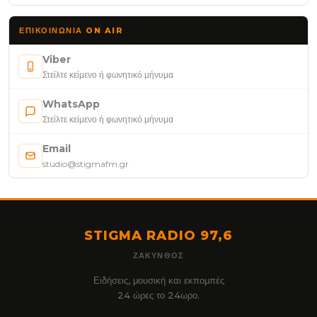
ΕΠΙΚΟΙΝΩΝΊΑ ON AIR
Viber
Στείλτε κείμενο ή φωνητικό μήνυμα
WhatsApp
Στείλτε κείμενο ή φωνητικό μήνυμα
Email
studio@stigmafm.gr
STIGMA RADIO 97,6
ΖΆΚΥΝΘΟΣ
Ειδήσεις, μουσική και εκπομπές
24 ώρες το 24ωρο.