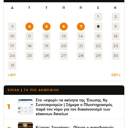
Δ
Τ
Τ
Π
Π
Σ
Κ
1
2
3
4
5
6
7
8
9
10
11
12
13
14
15
16
17
18
19
20
21
22
23
24
25
26
27
28
29
30
31
« ΙΟΥ
ΣΕΠ »
ΕΙΠΑΝ | ΤΑ ΠΙΟ ΔΗΜΟΦΙΛΉ
Στο «σφυρί» τα ακίνητα της Ένωσης Αγ.
Συνεταιρισμών | Σήμερα ο Πλειστηριασμός
1
παρά τον νόμο για τον διακανονισμό των
κόκκινων δανείων
Κώστας Ζουράρης: Πέτυχε ο αιφνιδιασμός