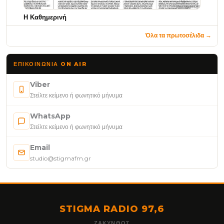
Η Καθημερινή
Όλα τα πρωτοσέλιδα →
ΕΠΙΚΟΙΝΩΝΊΑ ON AIR
Viber
Στείλτε κείμενο ή φωνητικό μήνυμα
WhatsApp
Στείλτε κείμενο ή φωνητικό μήνυμα
Email
studio@stigmafm.gr
STIGMA RADIO 97,6
ΖΆΚΥΝΘΟΣ