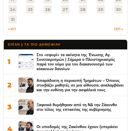
24
25
26
27
28
29
30
31
« ΙΟΥ
ΣΕΠ »
ΕΙΠΑΝ | ΤΑ ΠΙΟ ΔΗΜΟΦΙΛΉ
Στο «σφυρί» τα ακίνητα της Ένωσης Αγ.
Συνεταιρισμών | Σήμερα ο Πλειστηριασμός
1
παρά τον νόμο για τον διακανονισμό των
κόκκινων δανείων
Απαράδεκτη η περικοπή Τμημάτων – Όποιος
2
στοιβάζει μαθητές σε μια αίθουσα, αναλαμβάνει
και την ευθύνη για την ασφάλειά τους
Ξαφνικά θυμήθηκαν από τη ΝΔ την Ζάκυνθο
3
στο τέλος της επταετίας της κυβέρνησης
Οι υποδομές της Ζακύνθου έχουν ξεπεράσει
4