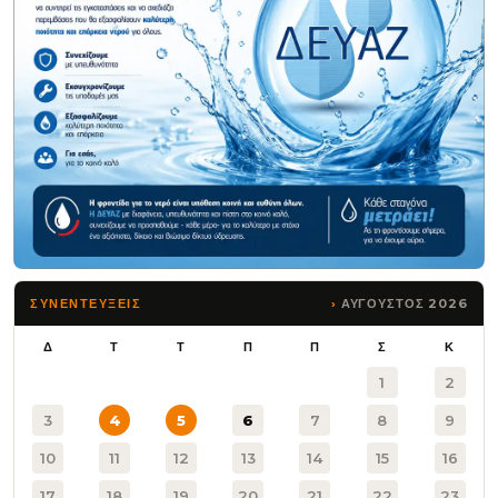
ΑΥΓΟΥΣΤΟΣ 2026
ΣΥΝΕΝΤΕΥΞΕΙΣ
Δ
Τ
Τ
Π
Π
Σ
Κ
1
2
3
4
5
6
7
8
9
10
11
12
13
14
15
16
17
18
19
20
21
22
23