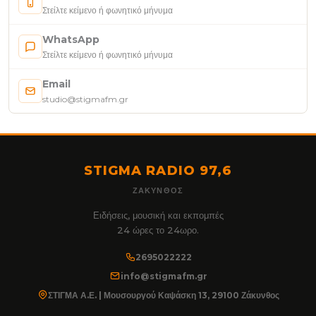
Στείλτε κείμενο ή φωνητικό μήνυμα
WhatsApp
Στείλτε κείμενο ή φωνητικό μήνυμα
Email
studio@stigmafm.gr
STIGMA RADIO 97,6
ΖΆΚΥΝΘΟΣ
Ειδήσεις, μουσική και εκπομπές
24 ώρες το 24ωρο.
2695022222
info@stigmafm.gr
ΣΤΙΓΜΑ Α.Ε. | Μουσουργού Καψάσκη 13, 29100 Ζάκυνθος