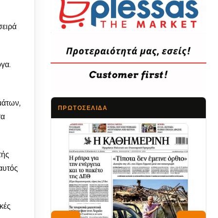
σειρά
γα.
μάτων,
ΠΡΩΤΟΣΈΛΙΔΑ
τα
Τα Νέα
τής
 αυτός
κές