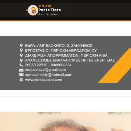
ON AIR
Pasta Flora
Φένια Ρουκανά