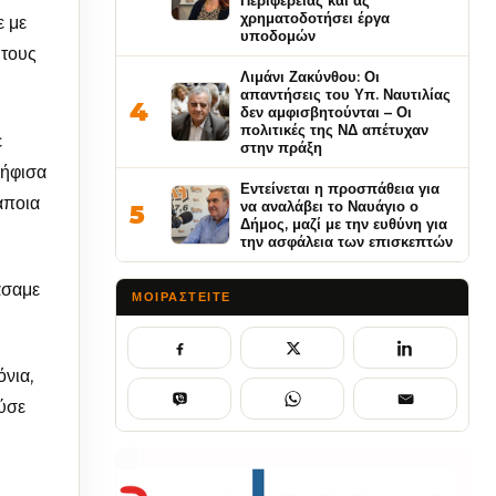
Περιφέρειας και ας
χρηματοδοτήσει έργα
ε με
υποδομών
 τους
Λιμάνι Ζακύνθου: Οι
απαντήσεις του Υπ. Ναυτιλίας
4
δεν αμφισβητούνται – Οι
πολιτικές της ΝΔ απέτυχαν
ε
στην πράξη
ψήφισα
Εντείνεται η προσπάθεια για
άποια
να αναλάβει το Ναυάγιο ο
5
Δήμος, μαζί με την ευθύνη για
την ασφάλεια των επισκεπτών
άσαμε
ΜΟΙΡΑΣΤΕΊΤΕ
όνια,
ούσε