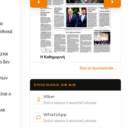
‹
›
θα
εθνικά
εται
Η Καθημερινή
α δεν
Όλα τα πρωτοσέλιδα →
 των
ΕΠΙΚΟΙΝΩΝΊΑ ON AIR
ίται ο
Viber
Στείλτε κείμενο ή φωνητικό μήνυμα
ναι
WhatsApp
Στείλτε κείμενο ή φωνητικό μήνυμα