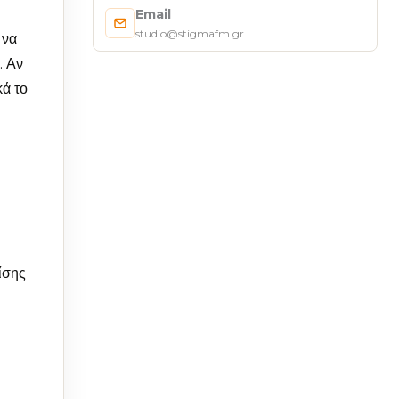
Email
studio@stigmafm.gr
 να
. Αν
κά το
ίσης