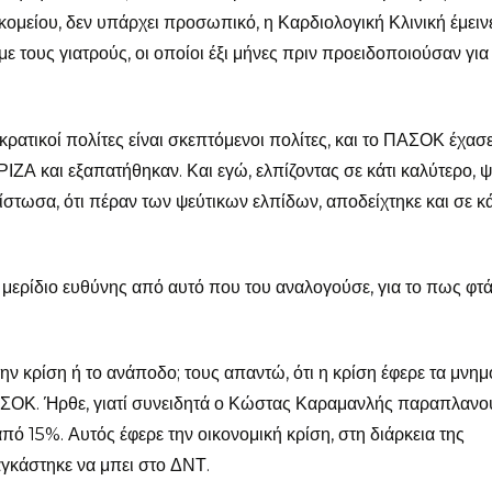
μείου, δεν υπάρχει προσωπικό, η Καρδιολογική Κλινική έμειν
ε τους γιατρούς, οι οποίοι έξι μήνες πριν προειδοποιούσαν για
ρατικοί πολίτες είναι σκεπτόμενοι πολίτες, και το ΠΑΣΟΚ έχασ
ΖΑ και εξαπατήθηκαν. Και εγώ, ελπίζοντας σε κάτι καλύτερο, 
πίστωσα, ότι πέραν των ψεύτικων ελπίδων, αποδείχτηκε και σε κ
μερίδιο ευθύνης από αυτό που του αναλογούσε, για το πως φτ
ην κρίση ή το ανάποδο; τους απαντώ, ότι η κρίση έφερε τα μνημ
 ΠΑΣΟΚ. Ήρθε, γιατί συνειδητά ο Κώστας Καραμανλής παραπλαν
ό 15%. Αυτός έφερε την οικονομική κρίση, στη διάρκεια της
γκάστηκε να μπει στο ΔΝΤ.