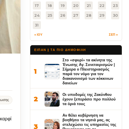
17
18
19
20
21
22
23
24
25
26
27
28
29
30
31
« ΙΟΥ
ΣΕΠ »
ΕΙΠΑΝ | ΤΑ ΠΙΟ ΔΗΜΟΦΙΛΉ
Στο «σφυρί» τα ακίνητα της
Ένωσης Αγ. Συνεταιρισμών |
Σήμερα ο Πλειστηριασμός
1
παρά τον νόμο για τον
διακανονισμό των κόκκινων
δανείων
Οι υποδομές της Ζακύνθου
2
έχουν ξεπεράσει προ πολλού
νωσης
τα όριά τους
Αν θέλει κυβέρνηση να
 καρφί
βοηθήσει τα νησιά μας, ας
στελεχώσει τις υπηρεσίες της
3