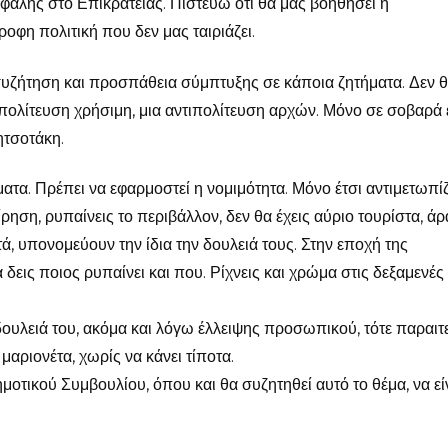
κεφαλής στο Επικρατείας. Πιστεύω ότι θα μας βοηθήσει η
οφη πολιτική που δεν μας ταιριάζει.
 συζήτηση και προσπάθεια σύμπτυξης σε κάποια ζητήματα. Δεν 
τιπολίτευση χρήσιμη, μια αντιπολίτευση αρχών. Μόνο σε σοβαρά 
ητσοτάκη.
ατα. Πρέπει να εφαρμοστεί η νομιμότητα. Μόνο έτσι αντιμετωπίζ
είρηση, ρυπαίνεις το περιβάλλον, δεν θα έχεις αύριο τουρίστα, άρ
ά, υπονομεύουν την ίδια την δουλειά τους. Στην εποχή της
δεις ποιος ρυπαίνει και που. Ρίχνεις και χρώμα στις δεξαμενές
δουλειά του, ακόμα και λόγω έλλειψης προσωπικού, τότε παραιτε
μαριονέτα, χωρίς να κάνει τίποτα.
οτικού Συμβουλίου, όπου και θα συζητηθεί αυτό το θέμα, να εί