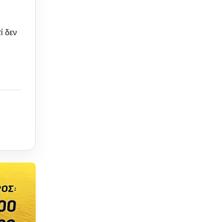
ί δεν