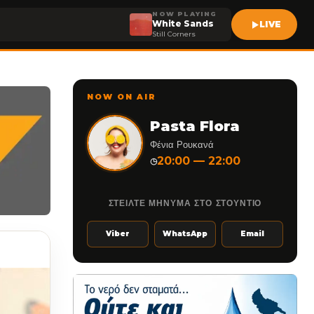
NOW PLAYING
White Sands
LIVE
Still Corners
NOW ON AIR
Pasta Flora
Φένια Ρουκανά
20:00 — 22:00
◷
ΣΤΕΙΛΤΕ ΜΗΝΥΜΑ ΣΤΟ ΣΤΟΥΝΤΙΟ
Viber
WhatsApp
Email