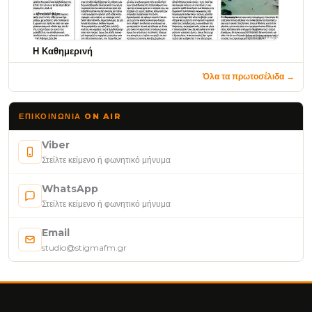
Η Καθημερινή
Όλα τα πρωτοσέλιδα →
ΕΠΙΚΟΙΝΩΝΊΑ ON AIR
Viber
Στείλτε κείμενο ή φωνητικό μήνυμα
WhatsApp
Στείλτε κείμενο ή φωνητικό μήνυμα
Email
studio@stigmafm.gr