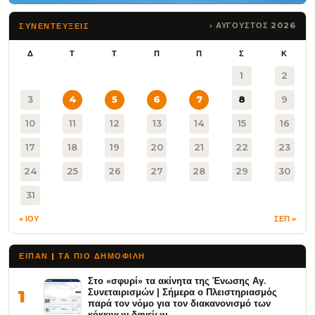
ΑΥΓΟΥΣΤΟΣ 2026
ΣΥΝΕΝΤΕΥΞΕΙΣ
Δ
Τ
Τ
Π
Π
Σ
Κ
1
2
3
4
5
6
7
8
9
10
11
12
13
14
15
16
17
18
19
20
21
22
23
24
25
26
27
28
29
30
31
« ΙΟΥ
ΣΕΠ »
ΕΙΠΑΝ | ΤΑ ΠΙΟ ΔΗΜΟΦΙΛΉ
Στο «σφυρί» τα ακίνητα της Ένωσης Αγ.
Συνεταιρισμών | Σήμερα ο Πλειστηριασμός
1
παρά τον νόμο για τον διακανονισμό των
κόκκινων δανείων