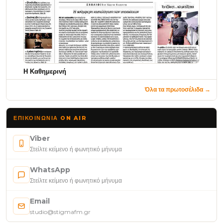
Η Καθημερινή
Όλα τα πρωτοσέλιδα →
ΕΠΙΚΟΙΝΩΝΊΑ ON AIR
Viber
Στείλτε κείμενο ή φωνητικό μήνυμα
WhatsApp
Στείλτε κείμενο ή φωνητικό μήνυμα
Email
studio@stigmafm.gr