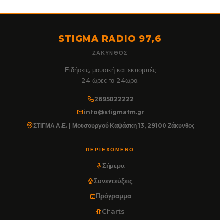
STIGMA RADIO 97,6
ΖΆΚΥΝΘΟΣ
Ειδήσεις, μουσική και εκπομπές
24 ώρες το 24ωρο.
2695022222
info@stigmafm.gr
ΣΤΙΓΜΑ Α.Ε. | Μουσουργού Καψάσκη 13, 29100 Ζάκυνθος
ΠΕΡΙΕΧΌΜΕΝΟ
Σήμερα
Συνεντεύξεις
Πρόγραμμα
Charts