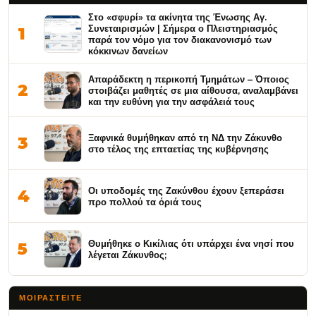
Στο «σφυρί» τα ακίνητα της Ένωσης Αγ.
Συνεταιρισμών | Σήμερα ο Πλειστηριασμός
1
παρά τον νόμο για τον διακανονισμό των
κόκκινων δανείων
Απαράδεκτη η περικοπή Τμημάτων – Όποιος
2
στοιβάζει μαθητές σε μια αίθουσα, αναλαμβάνει
και την ευθύνη για την ασφάλειά τους
Ξαφνικά θυμήθηκαν από τη ΝΔ την Ζάκυνθο
3
στο τέλος της επταετίας της κυβέρνησης
Οι υποδομές της Ζακύνθου έχουν ξεπεράσει
4
προ πολλού τα όριά τους
Θυμήθηκε ο Κικίλιας ότι υπάρχει ένα νησί που
5
λέγεται Ζάκυνθος;
ΜΟΙΡΑΣΤΕΊΤΕ