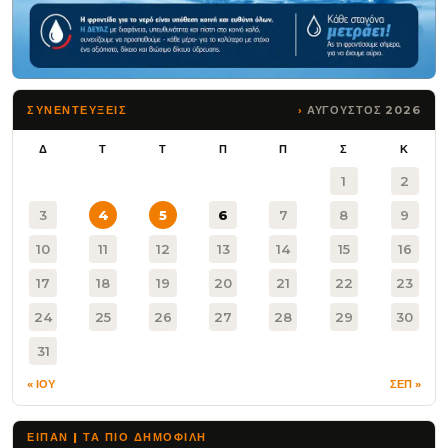
ΑΥΓΟΥΣΤΟΣ 2026
ΣΥΝΕΝΤΕΥΞΕΙΣ
Δ
Τ
Τ
Π
Π
Σ
Κ
1
2
3
4
5
6
7
8
9
10
11
12
13
14
15
16
17
18
19
20
21
22
23
24
25
26
27
28
29
30
31
« ΙΟΥ
ΣΕΠ »
ΕΙΠΑΝ | ΤΑ ΠΙΟ ΔΗΜΟΦΙΛΉ