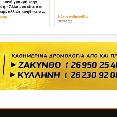
ι κοινή γραμμή στην
ση – Άλλα μου είπε ο κ.
ης, αλλιώς κινήθηκε ο κ.
ς
έσσας
Νάντια Ανδρεανίδου
31/07/2026