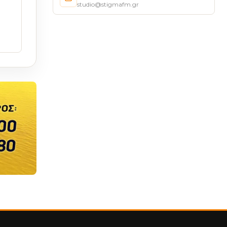
studio@stigmafm.gr