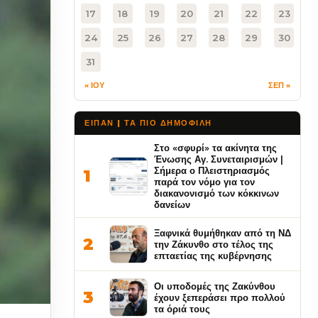
17
18
19
20
21
22
23
24
25
26
27
28
29
30
31
« ΙΟΥ
ΣΕΠ »
ΕΙΠΑΝ | ΤΑ ΠΙΟ ΔΗΜΟΦΙΛΉ
Στο «σφυρί» τα ακίνητα της
Ένωσης Αγ. Συνεταιρισμών |
Σήμερα ο Πλειστηριασμός
1
παρά τον νόμο για τον
διακανονισμό των κόκκινων
δανείων
Ξαφνικά θυμήθηκαν από τη ΝΔ
2
την Ζάκυνθο στο τέλος της
επταετίας της κυβέρνησης
Οι υποδομές της Ζακύνθου
3
έχουν ξεπεράσει προ πολλού
τα όριά τους