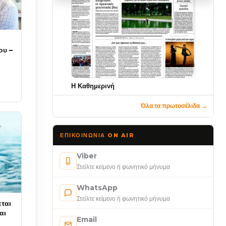
ου –
Η Καθημερινή
Όλα τα πρωτοσέλιδα →
ΕΠΙΚΟΙΝΩΝΊΑ ON AIR
Viber
Στείλτε κείμενο ή φωνητικό μήνυμα
WhatsApp
Στείλτε κείμενο ή φωνητικό μήνυμα
ται
αι
Email