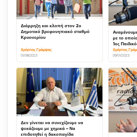
Διάρρηξη και κλοπή στον 2ο
Δημοτικό βρεφονηπιακό σταθμό
Αναμένουμ
Κρυονερίου
με το οποίο
1ος Παιδικό
ασφάλεια γ
Χρήστος Γράμψας
Χρήστος Γρά
01/08/2023
09/01/2023
Δεν γίνεται να συνεχίζουμε να
ψεκάζουμε με χημικά – Να
επιδοτηθεί η δακοπαγίδα