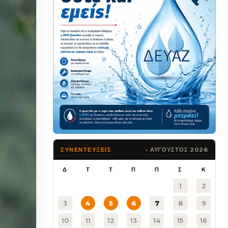
ΑΥΓΟΥΣΤΟΣ 2026
ΣΥΝΕΝΤΕΥΞΕΙΣ
Δ
Τ
Τ
Π
Π
Σ
Κ
1
2
3
4
5
6
7
8
9
10
11
12
13
14
15
16