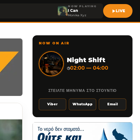
NOW PLAYING
I Can
LIVE
Monika Xyz
NOW ON AIR
Night Shift
02:00 — 04:00
◷
ΣΤΕΙΛΤΕ ΜΗΝΥΜΑ ΣΤΟ ΣΤΟΥΝΤΙΟ
Viber
WhatsApp
Email