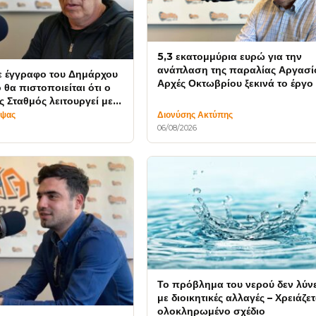
5,3 εκατομμύρια ευρώ για την
ανάπλαση της παραλίας Αργασί
ε έγγραφο του Δημάρχου
Αρχές Οκτωβρίου ξεκινά το έργο
 θα πιστοποιείται ότι ο
ς Σταθμός λειτουργεί με
ια τα παιδιά
μψας
Διονύσης Ακτύπης
06/08/2026
Το πρόβλημα του νερού δεν λύνε
με διοικητικές αλλαγές – Χρειάζετ
ολοκληρωμένο σχέδιο