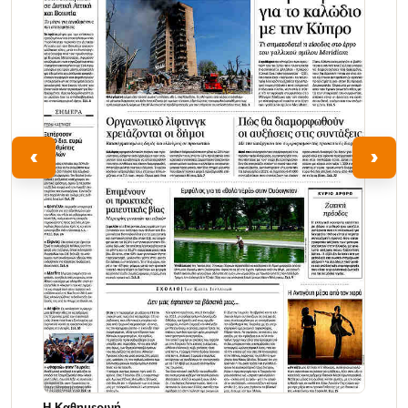
‹
›
Η Καθημερινή