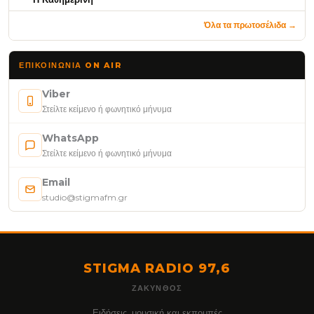
Όλα τα πρωτοσέλιδα →
ΕΠΙΚΟΙΝΩΝΊΑ ON AIR
Viber
Στείλτε κείμενο ή φωνητικό μήνυμα
WhatsApp
Στείλτε κείμενο ή φωνητικό μήνυμα
Email
studio@stigmafm.gr
STIGMA RADIO 97,6
ΖΆΚΥΝΘΟΣ
Ειδήσεις, μουσική και εκπομπές