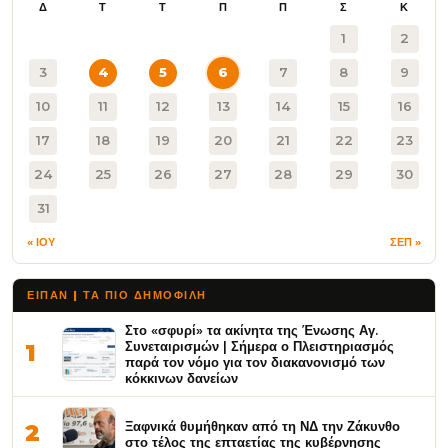
Δ
Τ
Τ
Π
Π
Σ
Κ
1
2
3
4
5
6
7
8
9
10
11
12
13
14
15
16
17
18
19
20
21
22
23
24
25
26
27
28
29
30
31
« ΙΟΥ
ΣΕΠ »
ΕΙΠΑΝ | ΤΑ ΠΙΟ ΔΗΜΟΦΙΛΉ
Στο «σφυρί» τα ακίνητα της Ένωσης Αγ.
Συνεταιρισμών | Σήμερα ο Πλειστηριασμός
1
παρά τον νόμο για τον διακανονισμό των
κόκκινων δανείων
Ξαφνικά θυμήθηκαν από τη ΝΔ την Ζάκυνθο
2
στο τέλος της επταετίας της κυβέρνησης