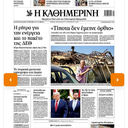
Τα Νέα
‹
›