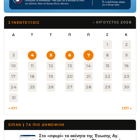
ΑΥΓΟΥΣΤΟΣ 2026
ΣΥΝΕΝΤΕΥΞΕΙΣ
Δ
Τ
Τ
Π
Π
Σ
Κ
1
2
3
4
5
6
7
8
9
10
11
12
13
14
15
16
17
18
19
20
21
22
23
24
25
26
27
28
29
30
31
« ΙΟΥ
ΣΕΠ »
ΕΙΠΑΝ | ΤΑ ΠΙΟ ΔΗΜΟΦΙΛΉ
Στο «σφυρί» τα ακίνητα της Ένωσης Αγ.