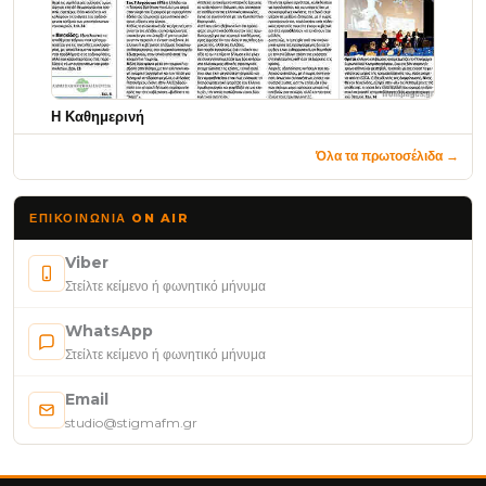
Η Καθημερινή
Όλα τα πρωτοσέλιδα →
ΕΠΙΚΟΙΝΩΝΊΑ ON AIR
Viber
Στείλτε κείμενο ή φωνητικό μήνυμα
WhatsApp
Στείλτε κείμενο ή φωνητικό μήνυμα
Email
studio@stigmafm.gr