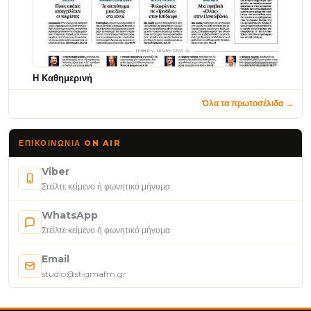
Η Καθημερινή
Όλα τα πρωτοσέλιδα →
ΕΠΙΚΟΙΝΩΝΊΑ ON AIR
Viber
Στείλτε κείμενο ή φωνητικό μήνυμα
WhatsApp
Στείλτε κείμενο ή φωνητικό μήνυμα
Email
studio@stigmafm.gr