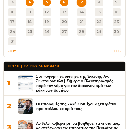
3
4
5
6
7
8
9
10
11
12
13
14
15
16
17
18
19
20
21
22
23
24
25
26
27
28
29
30
31
« ΙΟΥ
ΣΕΠ »
ΕΙΠΑΝ | ΤΑ ΠΙΟ ΔΗΜΟΦΙΛΉ
Στο «σφυρί» τα ακίνητα της Ένωσης Αγ.
Συνεταιρισμών | Σήμερα ο Πλειστηριασμός
1
παρά τον νόμο για τον διακανονισμό των
κόκκινων δανείων
Οι υποδομές της Ζακύνθου έχουν ξεπεράσει
2
προ πολλού τα όριά τους
Αν θέλει κυβέρνηση να βοηθήσει τα νησιά μας,
3
ας στελεχώσει τις υπηρεσίες της Περιφέρειας