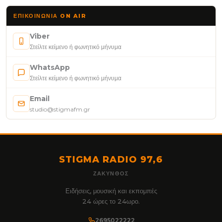
ΕΠΙΚΟΙΝΩΝΊΑ ON AIR
Viber
Στείλτε κείμενο ή φωνητικό μήνυμα
WhatsApp
Στείλτε κείμενο ή φωνητικό μήνυμα
Email
studio@stigmafm.gr
STIGMA RADIO 97,6
ΖΆΚΥΝΘΟΣ
Ειδήσεις, μουσική και εκπομπές
24 ώρες το 24ωρο.
2695022222