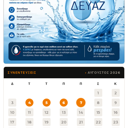
ΑΥΓΟΥΣΤΟΣ 2026
ΣΥΝΕΝΤΕΥΞΕΙΣ
Δ
Τ
Τ
Π
Π
Σ
Κ
1
2
3
4
5
6
7
8
9
10
11
12
13
14
15
16
17
18
19
20
21
22
23