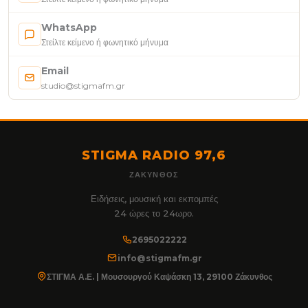
WhatsApp
Στείλτε κείμενο ή φωνητικό μήνυμα
Email
studio@stigmafm.gr
STIGMA RADIO 97,6
ΖΆΚΥΝΘΟΣ
Ειδήσεις, μουσική και εκπομπές
24 ώρες το 24ωρο.
2695022222
info@stigmafm.gr
ΣΤΙΓΜΑ Α.Ε. | Μουσουργού Καψάσκη 13, 29100 Ζάκυνθος