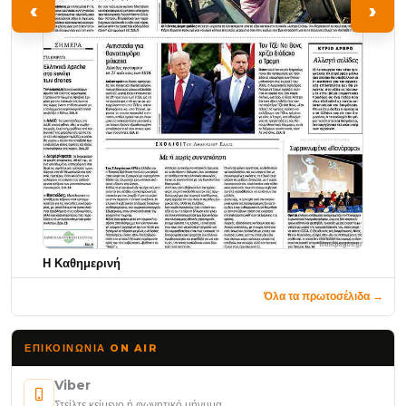
‹
›
Η Καθημερινή
Όλα τα πρωτοσέλιδα →
ΕΠΙΚΟΙΝΩΝΊΑ ON AIR
Viber
Στείλτε κείμενο ή φωνητικό μήνυμα