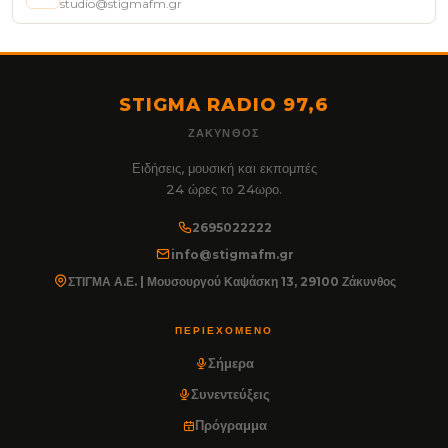
studio@stigmafm.gr
STIGMA RADIO 97,6
ΖΆΚΥΝΘΟΣ
Ειδήσεις, μουσική και εκπομπές
24 ώρες το 24ωρο.
2695022222
info@stigmafm.gr
ΣΤΙΓΜΑ Α.Ε. | Μουσουργού Καψάσκη 13, 29100 Ζάκυνθος
ΠΕΡΙΕΧΌΜΕΝΟ
Σήμερα
Συνεντεύξεις
Πρόγραμμα