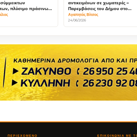
 σύμμεικτων
αντικειμένων σε χωματερές –
των, πλύσιμο πράσινων
Παρεμβάσεις του Δήμου στο
γκώδη
πλάτωμα του Ναυαγίου
μέλος
Αγαπητός Βίτσος
24/06/2026
ΠΕΡΙΕΧΌΜΕΝΟ
ΕΠΙΚΟΙΝΩΝΊΑ ΜΕ 