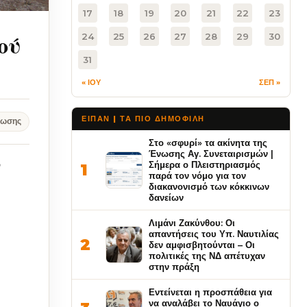
17
18
19
20
21
22
23
ού
24
25
26
27
28
29
30
31
« ΙΟΥ
ΣΕΠ »
ΕΙΠΑΝ | ΤΑ ΠΙΟ ΔΗΜΟΦΙΛΉ
νωσης
Στο «σφυρί» τα ακίνητα της
Ένωσης Αγ. Συνεταιρισμών |
Σήμερα ο Πλειστηριασμός
ν
1
παρά τον νόμο για τον
διακανονισμό των κόκκινων
δανείων
Λιμάνι Ζακύνθου: Οι
απαντήσεις του Υπ. Ναυτιλίας
2
δεν αμφισβητούνται – Οι
πολιτικές της ΝΔ απέτυχαν
στην πράξη
Εντείνεται η προσπάθεια για
να αναλάβει το Ναυάγιο ο