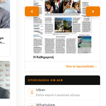
‹
›
υμε
ύπα
Η Καθημερινή
Όλα τα πρωτοσέλιδα →
ΕΠΙΚΟΙΝΩΝΊΑ ON AIR
Viber
Στείλτε κείμενο ή φωνητικό μήνυμα
WhatsApp