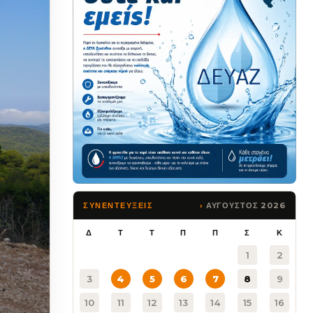
ΑΥΓΟΥΣΤΟΣ 2026
ΣΥΝΕΝΤΕΥΞΕΙΣ
Δ
Τ
Τ
Π
Π
Σ
Κ
1
2
3
4
5
6
7
8
9
10
11
12
13
14
15
16