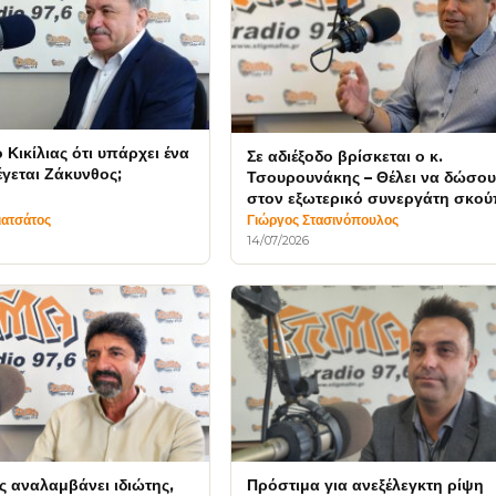
Κικίλιας ότι υπάρχει ένα
Σε αδιέξοδο βρίσκεται ο κ.
έγεται Ζάκυνθος;
Τσουρουνάκης – Θέλει να δώσο
στον εξωτερικό συνεργάτη σκο
και φαράσι;
ιατσάτος
Γιώργος Στασινόπουλος
14/07/2026
ς αναλαμβάνει ιδιώτης,
Πρόστιμα για ανεξέλεγκτη ρίψη