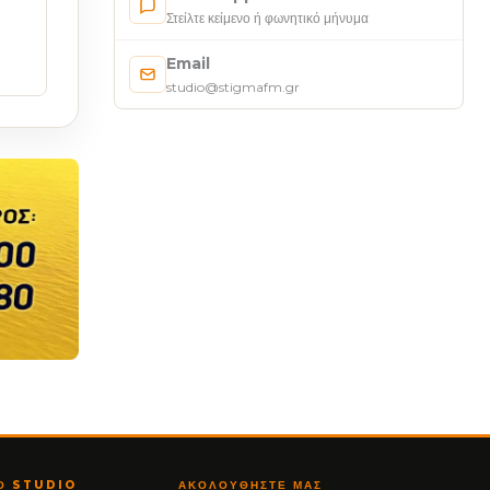
Στείλτε κείμενο ή φωνητικό μήνυμα
Email
studio@stigmafm.gr
ΤΟ STUDIO
ΑΚΟΛΟΥΘΉΣΤΕ ΜΑΣ