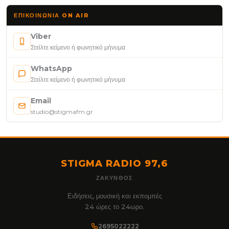
ΕΠΙΚΟΙΝΩΝΊΑ ON AIR
Viber
Στείλτε κείμενο ή φωνητικό μήνυμα
WhatsApp
Στείλτε κείμενο ή φωνητικό μήνυμα
Email
studio@stigmafm.gr
STIGMA RADIO 97,6
ΖΆΚΥΝΘΟΣ
Ειδήσεις, μουσική και εκπομπές
24 ώρες το 24ωρο.
2695022222