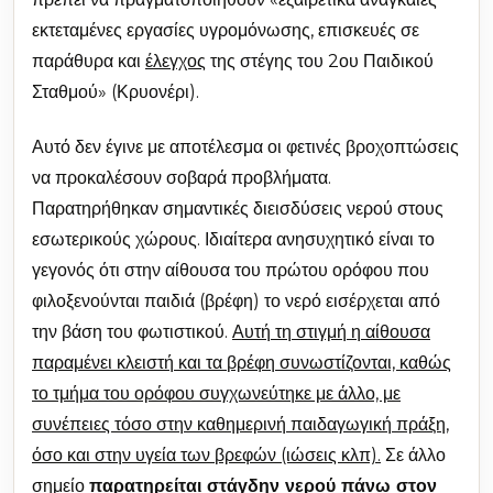
εκτεταμένες εργασίες υγρομόνωσης, επισκευές σε
παράθυρα και
έλεγχος
της στέγης του 2ου Παιδικού
Σταθμού» (Κρυονέρι).
Αυτό δεν έγινε με αποτέλεσμα οι φετινές βροχοπτώσεις
να προκαλέσουν σοβαρά προβλήματα.
Παρατηρήθηκαν σημαντικές διεισδύσεις νερού στους
εσωτερικούς χώρους. Ιδιαίτερα ανησυχητικό είναι το
γεγονός ότι στην αίθουσα του πρώτου ορόφου που
φιλοξενούνται παιδιά (βρέφη) το νερό εισέρχεται από
την βάση του φωτιστικού.
Αυτή τη στιγμή η αίθουσα
παραμένει κλειστή και τα βρέφη συνωστίζονται, καθώς
το τμήμα του ορόφου συγχωνεύτηκε με άλλο, με
συνέπειες τόσο στην καθημερινή παιδαγωγική πράξη,
όσο και στην υγεία των βρεφών (ιώσεις κλπ).
Σε άλλο
σημείο
παρατηρείται στάγδην νερού πάνω στον