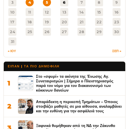
3
4
5
6
7
8
9
10
11
12
13
14
15
16
17
18
19
20
21
22
23
24
25
26
27
28
29
30
31
« ΙΟΥ
ΣΕΠ »
ΕΙΠΑΝ | ΤΑ ΠΙΟ ΔΗΜΟΦΙΛΉ
Στο «σφυρί» τα ακίνητα της Ένωσης Αγ.
Συνεταιρισμών | Σήμερα ο Πλειστηριασμός
1
παρά τον νόμο για τον διακανονισμό των
κόκκινων δανείων
Απαράδεκτη η περικοπή Τμημάτων – Όποιος
2
στοιβάζει μαθητές σε μια αίθουσα, αναλαμβάνει
και την ευθύνη για την ασφάλειά τους
Ξαφνικά θυμήθηκαν από τη ΝΔ την Ζάκυνθο
3