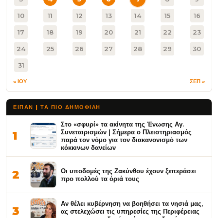
10
11
12
13
14
15
16
17
18
19
20
21
22
23
24
25
26
27
28
29
30
31
« ΙΟΥ
ΣΕΠ »
ΕΙΠΑΝ | ΤΑ ΠΙΟ ΔΗΜΟΦΙΛΉ
Στο «σφυρί» τα ακίνητα της Ένωσης Αγ.
Συνεταιρισμών | Σήμερα ο Πλειστηριασμός
1
παρά τον νόμο για τον διακανονισμό των
κόκκινων δανείων
Οι υποδομές της Ζακύνθου έχουν ξεπεράσει
2
προ πολλού τα όριά τους
Αν θέλει κυβέρνηση να βοηθήσει τα νησιά μας,
3
ας στελεχώσει τις υπηρεσίες της Περιφέρειας