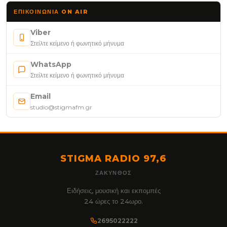
ΕΠΙΚΟΙΝΩΝΊΑ ON AIR
Viber
Στείλτε κείμενο ή φωνητικό μήνυμα
WhatsApp
Στείλτε κείμενο ή φωνητικό μήνυμα
Email
studio@stigmafm.gr
STIGMA RADIO 97,6
ΖΆΚΥΝΘΟΣ
Ειδήσεις, μουσική και εκπομπές
24 ώρες το 24ωρο.
2695022222