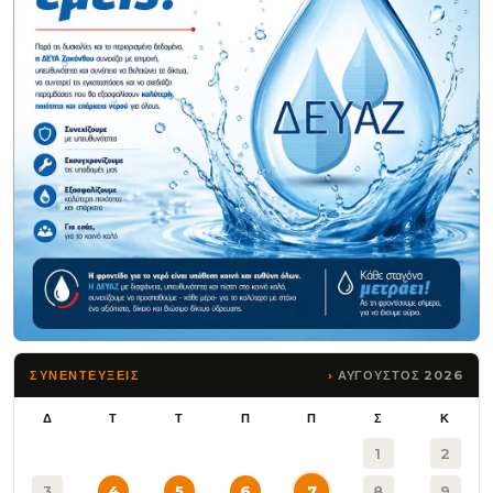
ΑΥΓΟΥΣΤΟΣ 2026
ΣΥΝΕΝΤΕΥΞΕΙΣ
Δ
Τ
Τ
Π
Π
Σ
Κ
1
2
3
4
5
6
7
8
9