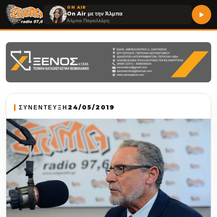
ON AIR
On Air με την Άλμπα
Άλμπα Παγιολλάρη
ΣΥΝΕΝΤΕΥΞΗ
24/05/2019