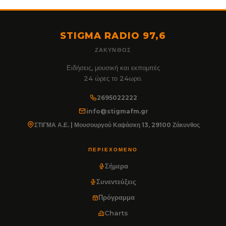
STIGMA RADIO 97,6
ΖΆΚΥΝΘΟΣ
Ειδήσεις, μουσική και εκπομπές
24 ώρες το 24ωρο.
2695022222
info@stigmafm.gr
ΣΤΙΓΜΑ Α.Ε. | Μουσουργού Καψάσκη 13, 29100 Ζάκυνθος
ΠΕΡΙΕΧΌΜΕΝΟ
Σήμερα
Συνεντεύξεις
Πρόγραμμα
Charts