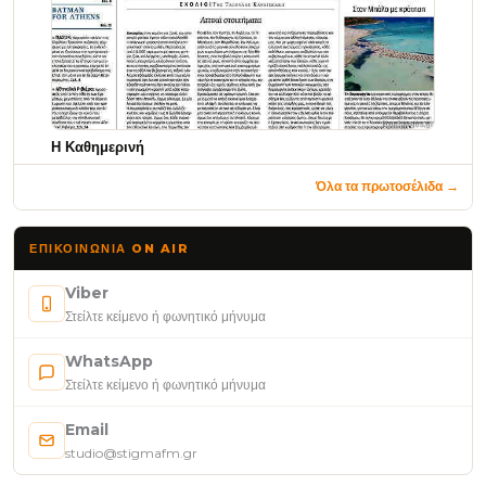
Η Καθημερινή
Όλα τα πρωτοσέλιδα →
ΕΠΙΚΟΙΝΩΝΊΑ ON AIR
Viber
Στείλτε κείμενο ή φωνητικό μήνυμα
WhatsApp
Στείλτε κείμενο ή φωνητικό μήνυμα
Email
studio@stigmafm.gr