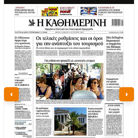
Τα Νέα
‹
›