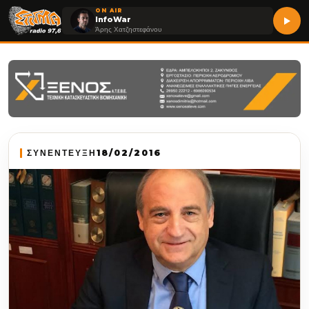
ON AIR
InfoWar
Άρης Χατζηστεφάνου
ΣΥΝΕΝΤΕΥΞΗ
18/02/2016