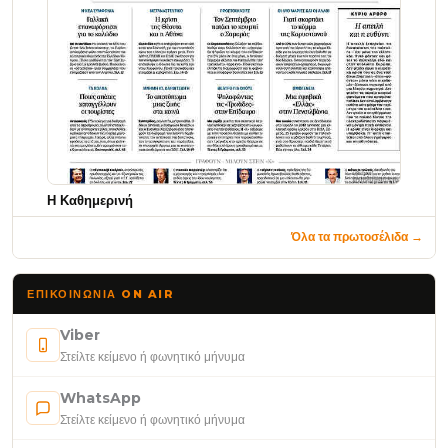
Η Καθημερινή
Όλα τα πρωτοσέλιδα →
ΕΠΙΚΟΙΝΩΝΊΑ ON AIR
Viber
Στείλτε κείμενο ή φωνητικό μήνυμα
WhatsApp
Στείλτε κείμενο ή φωνητικό μήνυμα