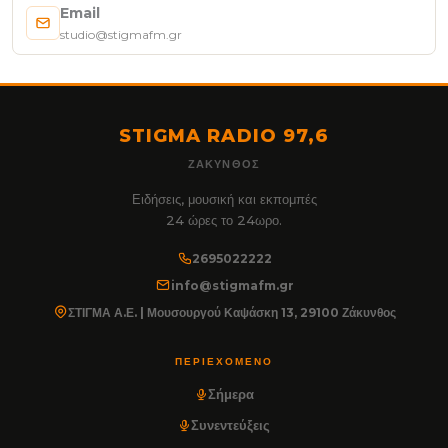
Email
studio@stigmafm.gr
STIGMA RADIO 97,6
ΖΆΚΥΝΘΟΣ
Ειδήσεις, μουσική και εκπομπές
24 ώρες το 24ωρο.
2695022222
info@stigmafm.gr
ΣΤΙΓΜΑ Α.Ε. | Μουσουργού Καψάσκη 13, 29100 Ζάκυνθος
ΠΕΡΙΕΧΌΜΕΝΟ
Σήμερα
Συνεντεύξεις