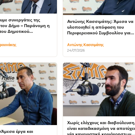
ουμε συνεργάτες της
Αντώνης Κασσιμάτης: Άμεσα να
στον Δήμο – Παράνομη η
υλοποιηθεί η απόφαση του
 του Δημοτικού
Περιφερειακού Συμβουλίου για
υ
μόνιμο Παρατηρητήριο
Λεπτοσπείρωσης στη Ζάκυνθο
υρουνάκης
Αντώνης Κασσιμάτης
24/07/2026
Χωρίς ελέγχους και διαβούλευση
είναι καταδικασμένη να αποτύχει
«Άμεσα έργα και
νέα κανονιστική κοινόχρηστων