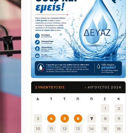
ΑΥΓΟΥΣΤΟΣ 2026
ΣΥΝΕΝΤΕΥΞΕΙΣ
Δ
Τ
Τ
Π
Π
Σ
Κ
1
2
3
4
5
6
7
8
9
10
11
12
13
14
15
16