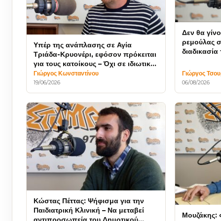
Δεν θα γίν
ρεμούλας 
Υπέρ της ανάπλασης σε Αγία
διαδικασία
Τριάδα-Κρυονέρι, εφόσον πρόκειται
Συμβουλίο
για τους κατοίκους – Όχι σε ιδιωτικά
συμφέροντα
Γιώργος Κωνσταντίνου
Γιώργος Τσο
19/06/2026
06/08/2026
Κώστας Πέττας: Ψήφισμα για την
Παιδιατρική Κλινική – Να μεταβεί
Μουζάκης: 
αντιπροσωπεία του Δημοτικού