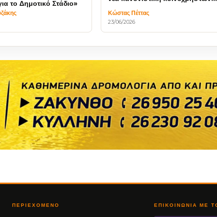
για το Δημοτικό Στάδιο»
χώρων
υζάκης
Κώστας Πέττας
23/06/2026
ΠΕΡΙΕΧΌΜΕΝΟ
ΕΠΙΚΟΙΝΩΝΊΑ ΜΕ 