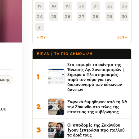
17
18
19
20
21
22
23
24
25
26
27
28
29
30
31
« ΙΟΥ
ΣΕΠ »
ΕΙΠΑΝ | ΤΑ ΠΙΟ ΔΗΜΟΦΙΛΉ
Στο «σφυρί» τα ακίνητα της
Ένωσης Αγ. Συνεταιρισμών |
Σήμερα ο Πλειστηριασμός
1
παρά τον νόμο για τον
νωσης
διακανονισμό των κόκκινων
δανείων
Ξαφνικά θυμήθηκαν από τη ΝΔ
2
την Ζάκυνθο στο τέλος της
που
επταετίας της κυβέρνησης
Οι υποδομές της Ζακύνθου
3
έχουν ξεπεράσει προ πολλού
τα όριά τους