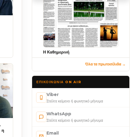
Η Καθημερινή
Όλα τα πρωτοσέλιδα →
ΕΠΙΚΟΙΝΩΝΊΑ ON AIR
Viber
Στείλτε κείμενο ή φωνητικό μήνυμα
WhatsApp
Στείλτε κείμενο ή φωνητικό μήνυμα
,
 η
Email