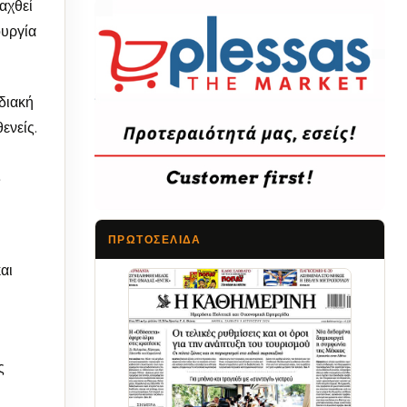
αχθεί
ουργία
διακή
ενείς.
ς
ΠΡΩΤΟΣΈΛΙΔΑ
αι
Τα Νέα
ς