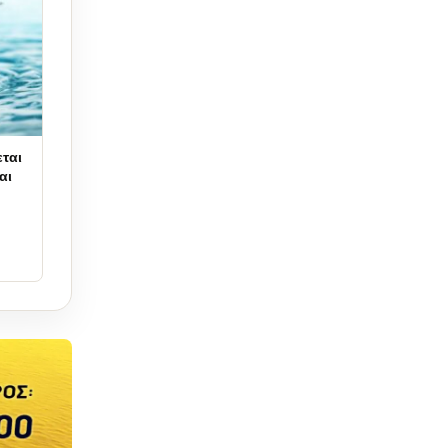
ται
αι