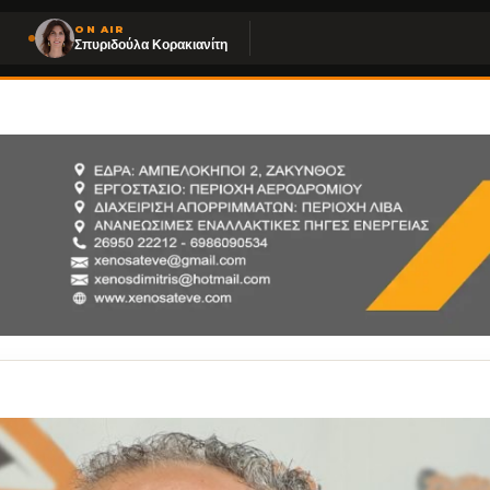
ON AIR
Σπυριδούλα Κορακιανίτη