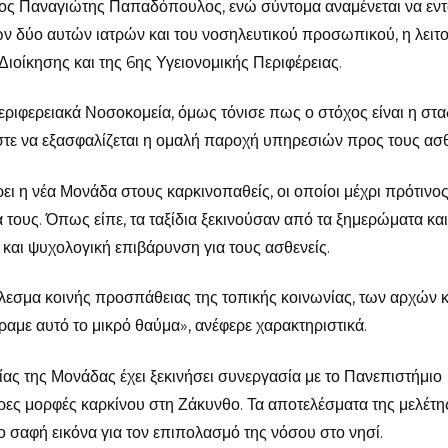
γος Παναγιώτης Παπαδόπουλος, ενώ σύντομα αναμένεται να εντ
ν δύο αυτών ιατρών και του νοσηλευτικού προσωπικού, η λειτ
οίκησης και της 6ης Υγειονομικής Περιφέρειας.
εριφερειακά Νοσοκομεία, όμως τόνισε πως ο στόχος είναι η στα
τε να εξασφαλίζεται η ομαλή παροχή υπηρεσιών προς τους ασθ
ι η νέα Μονάδα στους καρκινοπαθείς, οι οποίοι μέχρι πρότινο
 τους. Όπως είπε, τα ταξίδια ξεκινούσαν από τα ξημερώματα και
 και ψυχολογική επιβάρυνση για τους ασθενείς.
λεσμα κοινής προσπάθειας της τοπικής κοινωνίας, των αρχών κ
αμε αυτό το μικρό θαύμα», ανέφερε χαρακτηριστικά.
ίας της Μονάδας έχει ξεκινήσει συνεργασία με το Πανεπιστήμιο
ερες μορφές καρκίνου στη Ζάκυνθο. Τα αποτελέσματα της μελέτη
ο σαφή εικόνα για τον επιπολασμό της νόσου στο νησί.