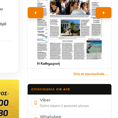
ών
‹
›
ασμό
Η Καθημερινή
Όλα τα πρωτοσέλιδα →
ΕΠΙΚΟΙΝΩΝΊΑ ON AIR
Viber
Στείλτε κείμενο ή φωνητικό μήνυμα
WhatsApp