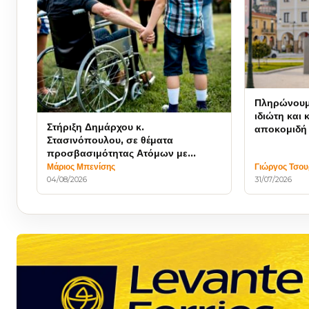
Πληρώνουμε
ιδιώτη και 
Στήριξη Δημάρχου κ.
αποκομιδή
Στασινόπουλου, σε θέματα
προσβασιμότητας Ατόμων με
Αναπηρία
Μάριος Μπενίσης
Γιώργος Τσο
04/08/2026
31/07/2026