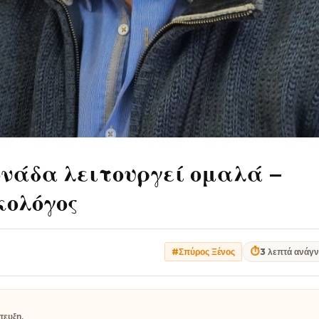
νάδα λειτουργεί ομαλά –
κολόγος
⏱
3 λεπτά ανάγ
#Σπύρος Ξένος
τευξη.