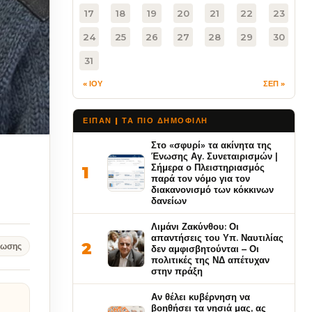
17
18
19
20
21
22
23
24
25
26
27
28
29
30
31
« ΙΟΥ
ΣΕΠ »
ΕΙΠΑΝ | ΤΑ ΠΙΟ ΔΗΜΟΦΙΛΉ
Στο «σφυρί» τα ακίνητα της
Ένωσης Αγ. Συνεταιρισμών |
Σήμερα ο Πλειστηριασμός
1
παρά τον νόμο για τον
διακανονισμό των κόκκινων
δανείων
Λιμάνι Ζακύνθου: Οι
απαντήσεις του Υπ. Ναυτιλίας
2
νωσης
δεν αμφισβητούνται – Οι
πολιτικές της ΝΔ απέτυχαν
στην πράξη
Αν θέλει κυβέρνηση να
βοηθήσει τα νησιά μας, ας