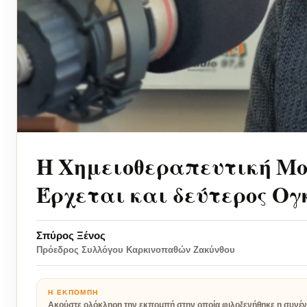
Η Χημειοθεραπευτική Μο
Έρχεται και δεύτερος Ογ
Σπύρος Ξένος
Πρόεδρος Συλλόγου Καρκινοπαθών Ζακύνθου
Η ΕΚΠΟΜΠΉ
Ακούστε ολόκληρη την εκπομπή στην οποία φιλοξενήθηκε η συνέν