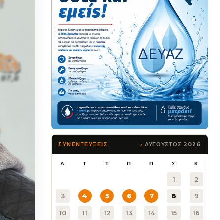
ΑΥΓΟΥΣΤΟΣ 2026
ΣΥΝΕΝΤΕΥΞΕΙΣ
Δ
Τ
Τ
Π
Π
Σ
Κ
1
2
3
4
5
6
7
8
9
10
11
12
13
14
15
16