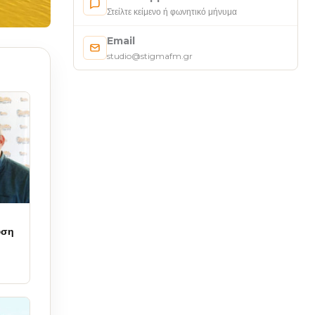
Στείλτε κείμενο ή φωνητικό μήνυμα
Email
studio@stigmafm.gr
υση