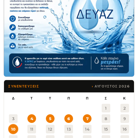
ΑΥΓΟΥΣΤΟΣ 2026
ΣΥΝΕΝΤΕΥΞΕΙΣ
Δ
Τ
Τ
Π
Π
Σ
Κ
1
2
3
4
5
6
7
8
9
10
11
12
13
14
15
16