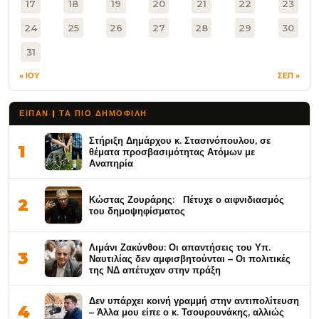
17
18
19
20
21
22
23
24
25
26
27
28
29
30
31
« ΙΟΥ
ΣΕΠ »
ΕΙΠΑΝ | ΤΑ ΠΙΟ ΔΗΜΟΦΙΛΉ
Στήριξη Δημάρχου κ. Στασινόπουλου, σε
1
θέματα προσβασιμότητας Ατόμων με
Αναπηρία
Κώστας Ζουράρης: Πέτυχε ο αιφνιδιασμός
2
του δημοψηφίσματος
Λιμάνι Ζακύνθου: Οι απαντήσεις του Υπ.
3
Ναυτιλίας δεν αμφισβητούνται – Οι πολιτικές
της ΝΔ απέτυχαν στην πράξη
Δεν υπάρχει κοινή γραμμή στην αντιπολίτευση
4
– Άλλα μου είπε ο κ. Τσουρουνάκης, αλλιώς