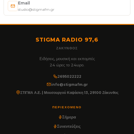
Email
studio@stigmafm.gr
STIGMA RADIO 97,6
ΖΆΚΥΝΘΟΣ
Ειδήσεις, μουσική και εκπομπές
24 ώρες το 24ωρο.
2695022222
info@stigmafm.gr
ΣΤΙΓΜΑ Α.Ε. | Μουσουργού Καψάσκη 13, 29100 Ζάκυνθος
ΠΕΡΙΕΧΌΜΕΝΟ
Σήμερα
Συνεντεύξεις