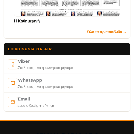
Η Καθημερινή
Όλα τα πρωτοσέλιδα →
ΕΠΙΚΟΙΝΩΝΊΑ ON AIR
Viber
Στείλτε κείμενο ή φωνητικό μήνυμα
WhatsApp
Στείλτε κείμενο ή φωνητικό μήνυμα
Email
studio@stigmafm.gr