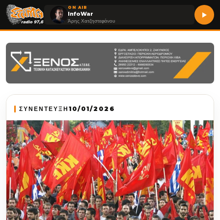
ON AIR
InfoWar
Άρης Χατζηστεφάνου
ΣΥΝΕΝΤΕΥΞΗ
10/01/2026