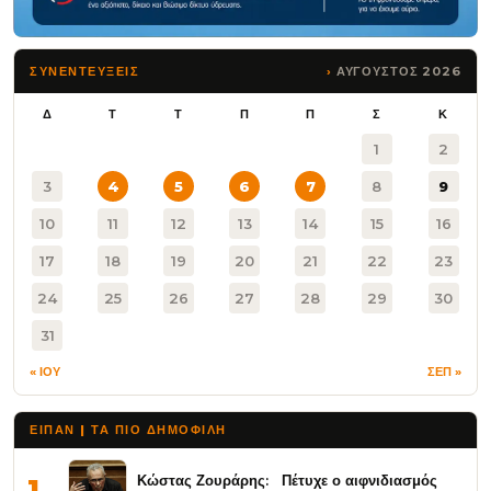
ΑΥΓΟΥΣΤΟΣ 2026
ΣΥΝΕΝΤΕΥΞΕΙΣ
Δ
Τ
Τ
Π
Π
Σ
Κ
1
2
3
4
5
6
7
8
9
10
11
12
13
14
15
16
17
18
19
20
21
22
23
24
25
26
27
28
29
30
31
« ΙΟΥ
ΣΕΠ »
ΕΙΠΑΝ | ΤΑ ΠΙΟ ΔΗΜΟΦΙΛΉ
Κώστας Ζουράρης: Πέτυχε ο αιφνιδιασμός
1