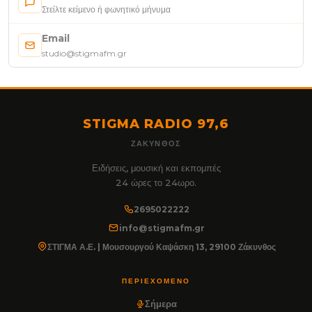
Στείλτε κείμενο ή φωνητικό μήνυμα
Email
studio@stigmafm.gr
STIGMA RADIO 97,6
ΖΆΚΥΝΘΟΣ
Ειδήσεις, μουσική και εκπομπές
24 ώρες το 24ωρο.
2695022222
info@stigmafm.gr
ΣΤΙΓΜΑ Α.Ε. | Μουσουργού Καψάσκη 13, 29100 Ζάκυνθος
ΠΕΡΙΕΧΌΜΕΝΟ
Σήμερα