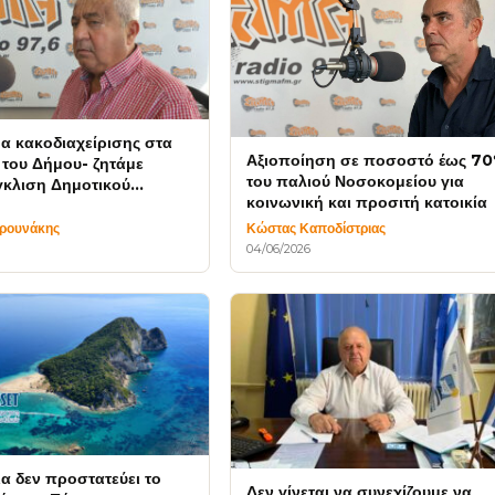
α κακοδιαχείρισης στα
Αξιοποίηση σε ποσοστό έως 7
 του Δήμου- ζητάμε
του παλιού Νοσοκομείου για
γκλιση Δημοτικού
κοινωνική και προσιτή κατοικία
υ
υρουνάκης
Κώστας Καποδίστριας
04/06/2026
ια δεν προστατεύει το
Δεν γίνεται να συνεχίζουμε να