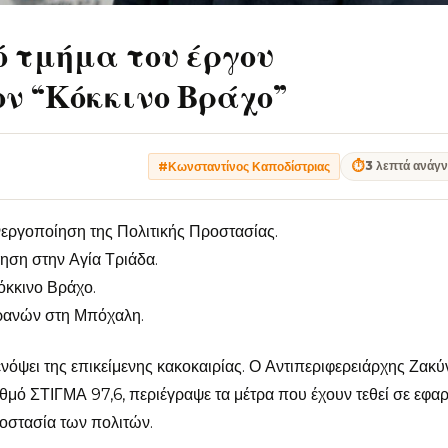
ό τμήμα του έργου
ν “Κόκκινο Βράχο”
⏱
3 λεπτά ανάγ
#Κωνσταντίνος Καποδίστριας
εργοποίηση της Πολιτικής Προστασίας.
θηση στην Αγία Τριάδα.
όκκινο Βράχο.
ρανών στη Μπόχαλη.
νόψει της επικείμενης κακοκαιρίας. Ο Αντιπεριφερειάρχης Ζακ
μό ΣΤΙΓΜΑ 97,6, περιέγραψε τα μέτρα που έχουν τεθεί σε εφα
οστασία των πολιτών.