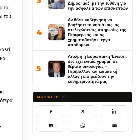
3
Δήμος, μαζί με την ευθύνη για
α τα
την ασφάλεια των επισκεπτών
ι του
Αν θέλει κυβέρνηση να
βοηθήσει τα νησιά μας, ας
στελεχώσει τις υπηρεσίες της
4
Περιφέρειας και ας
χρηματοδοτήσει έργα
υποδομών
καλεί
Άτολμη η Ευρωπαϊκή Ένωση,
και
δεν έχει ενιαία γραμμή σε
θέματα οικολογίας –
5
Περιβάλλον και κλιματική
αλλαγή επηρεάζουν την
καθημερινότητά μας
κε
ΜΟΙΡΑΣΤΕΊΤΕ
λότερα
ς