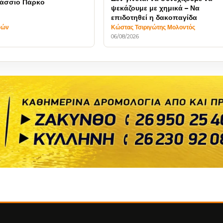
λάσσιο Πάρκο
ψεκάζουμε με χημικά – Να
επιδοτηθεί η δακοπαγίδα
ψών
Κώστας Τσιριγώτης Μολοντός
06/08/2026