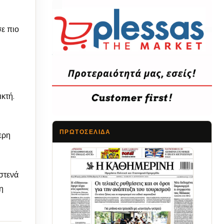
σε πιο
κτή.
ΠΡΩΤΟΣΈΛΙΔΑ
ερη
Τα Νέα
στενά
η