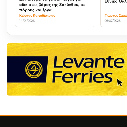
Εθνικό Θα
αδικία εις βάρος της Ζακύνθου, σε
πόρους και έργα
Κώστας Καποδίστριας
Γιώργος Σαμ
14/01/2026
06/07/2026