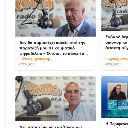
Σοβαρό θέμ
οικονομικά
Δεν θα συμμετέχει κανείς από την
έκτακτη σύ
παράταξή μου σε κομματικό
Συμβουλίο
ψηφοδέλτιο – Όποιος το κάνει θα
τεθεί εκτός
Γιάννης Τρεπεκλής
Γιώργος Τσο
07/07/2026
09/06/2026
Η Περιφέρε
Δεν μπορεί να γίνεται λόγος για