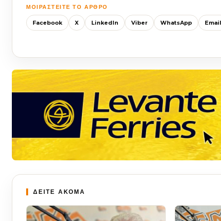
ΜΟΙΡΑΣΤΕΊΤΕ ΤΟ ΆΡΘΡΟ
Facebook
X
LinkedIn
Viber
WhatsApp
Emai
ΔΕΙΤΕ ΑΚΟΜΑ