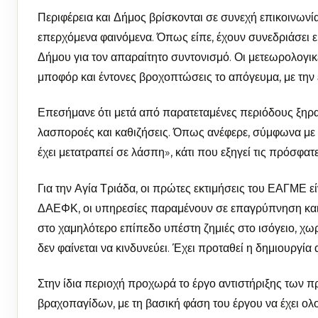
Περιφέρεια και Δήμος βρίσκονται σε συνεχή επικοινωνί
επερχόμενα φαινόμενα. Όπως είπε, έχουν συνεδριάσει ε
Δήμου για τον απαραίτητο συντονισμό. Οι μετεωρολογικ
μποφόρ και έντονες βροχοπτώσεις το απόγευμα, με την ε
Επεσήμανε ότι μετά από παρατεταμένες περιόδους ξηρασ
λασποροές και καθιζήσεις. Όπως ανέφερε, σύμφωνα με 
έχει μετατραπεί σε λάσπη», κάτι που εξηγεί τις πρόσφα
Για την Αγία Τριάδα, οι πρώτες εκτιμήσεις του ΕΑΓΜΕ ε
ΔΑΕΦΚ, οι υπηρεσίες παραμένουν σε επαγρύπνηση και π
στο χαμηλότερο επίπεδο υπέστη ζημιές στο ισόγειο, χω
δεν φαίνεται να κινδυνεύει. Έχει προταθεί η δημιουργί
Στην ίδια περιοχή προχωρά το έργο αντιστήριξης των π
βραχοπαγίδων, με τη βασική φάση του έργου να έχει ο