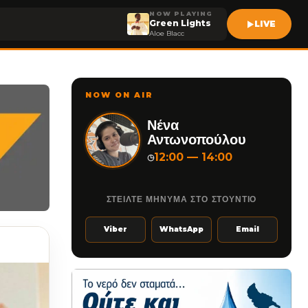
NOW PLAYING
Green Lights
LIVE
Aloe Blacc
NOW ON AIR
Νένα
Αντωνοπούλου
12:00 — 14:00
◷
ΣΤΕΙΛΤΕ ΜΗΝΥΜΑ ΣΤΟ ΣΤΟΥΝΤΙΟ
Viber
WhatsApp
Email