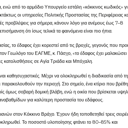
α, ενώ από το αρμόδιο Υπουργείο εστάλη «κόκκινος κωδικός» γι
κτάκτως οι υπηρεσίες Πολιτικής Προστασίας της Περιφέρειας κα
ές προβλέψεις για σήμερα, κάνουν λόγο για ανέμους έως 7–8
πισήμανση ότι ίσως τελικά τα φαινόμενα είναι πιο ήπια.
ίας, το έδαφος έχει κορεστεί από τις βροχές, γεγονός που προ
τον Γεωλόγο του ΕΑΓΜΕ, κ. Πάσχο, «το έδαφος έχει μαλακώσει 
τες κατολισθήσεις σε Αγία Τριάδα και Μπόχαλη.
ίναι καθησυχαστικές. Μέχρι να ολοκληρωθεί η διαδικασία από τη
αρακολουθούν την περιοχή. Στο σημείο, ένα κτίριο που βρέθη
ρίς όμως σοβαρή δομική βλάβη, ενώ η οικία που βρίσκεται υψη
α αναβαθμίδων για καλύτερη προστασία του εδάφους.
ρανών στον Κόκκινο Βράχο. Έχουν ήδη τοποθετηθεί τρεις σειρέ
λοκληρωθεί. Το ποσοστό υλοποίησης φτάνει το 80–85% και