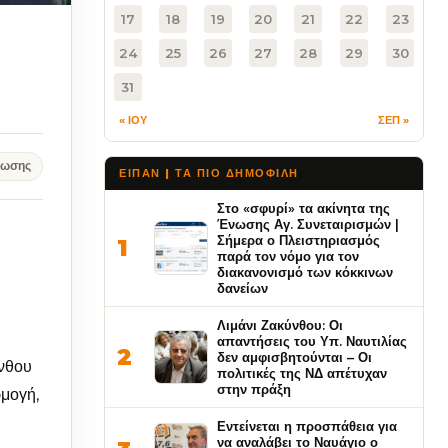
17
18
19
20
21
22
23
24
25
26
27
28
29
30
31
« ΙΟΥ
ΣΕΠ »
νωσης
ΕΙΠΑΝ | ΤΑ ΠΙΟ ΔΗΜΟΦΙΛΉ
Στο «σφυρί» τα ακίνητα της
Ένωσης Αγ. Συνεταιρισμών |
Σήμερα ο Πλειστηριασμός
1
παρά τον νόμο για τον
διακανονισμό των κόκκινων
δανείων
Λιμάνι Ζακύνθου: Οι
απαντήσεις του Υπ. Ναυτιλίας
2
δεν αμφισβητούνται – Οι
ύνθου
πολιτικές της ΝΔ απέτυχαν
στην πράξη
ρμογή,
Εντείνεται η προσπάθεια για
να αναλάβει το Ναυάγιο ο