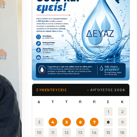
ΑΥΓΟΥΣΤΟΣ 2026
ΣΥΝΕΝΤΕΥΞΕΙΣ
Δ
Τ
Τ
Π
Π
Σ
Κ
1
2
3
4
5
6
7
8
9
10
11
12
13
14
15
16