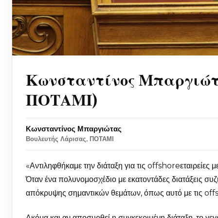
Κωνσταντίνος Μπαργιώτα
ΠΟΤΑΜΙ)
Κωνσταντίνος Μπαργιώτας
Βουλευτής Λάρισας, ΠΟΤΑΜΙ
«Αντιληφθήκαμε την διάταξη για τις offshoreεταιρείες 
Όταν ένα πολυνομοσχέδιο με εκατοντάδες διατάξεις συζη
απόκρυψης σημαντικών θεμάτων, όπως αυτό με τις offs
Ακόμα και αν αποσυρθεί η συγκεκριμένη διάταξη, το γεγ