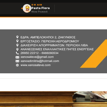
ON AIR
Pasta Flora
Φένια Ρουκανά