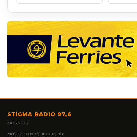
STIGMA RADIO 97,6
ΖΆΚΥΝΘΟΣ
Ειδήσεις, μουσική και εκπομπές