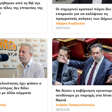
μήθηκαν από τη ΝΔ την
 τέλος της επταετίας της
Οι σημερινοί κρατικοί πόροι δεν
ς
επαρκούν για να καλύψουν τις
πραγματικές ανάγκες των Δήμω
ς
Λάζαρος Κυρίζογλου
09/07/2026
ελοιότητας έχει φτάσει ο
Τσίπρας δεν θέλει
Να δώσει η κυβέρνηση υγειονομ
 με άλλα κόμματα
ισοδύναμο με παροχές στα Ιόνια
Νησιά
ονής
Ανδρέας Παναγιωτόπουλος
08/05/2026