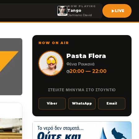
NOW PLAYING
Tango
LIVE
Damiano David
NOW ON AIR
Pasta Flora
Φένια Ρουκανά
20:00 — 22:00
◷
ΣΤΕΙΛΤΕ ΜΗΝΥΜΑ ΣΤΟ ΣΤΟΥΝΤΙΟ
Viber
WhatsApp
Email