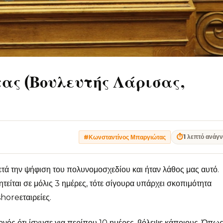
ς (Βουλευτής Λάρισας,
⏱
1 λεπτό ανάγ
#Κωνσταντίνος Μπαργιώτας
μετά την ψήφιση του πολυνομοσχεδίου και ήταν λάθος μας αυτό.
τείται σε μόλις 3 ημέρες, τότε σίγουρα υπάρχει σκοπιμότητα
horeεταιρείες.
ονός ότι ίσχυσε για περίπου 10 ημέρες, βόλεψε κάποιους. Όπως