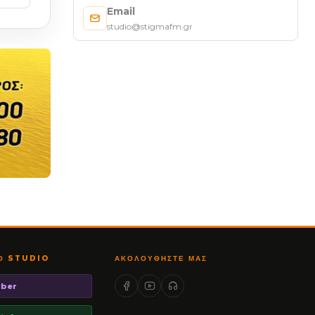
Email
studio@stigmafm.gr
ΤΟ STUDIO
ΑΚΟΛΟΥΘΉΣΤΕ ΜΑΣ
iber