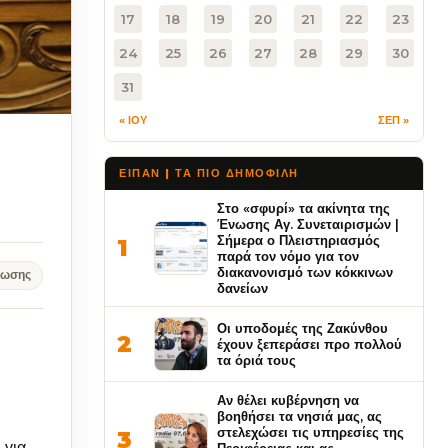
17
18
19
20
21
22
23
24
25
26
27
28
29
30
31
« ΙΟΥ
ΣΕΠ »
ΕΙΠΑΝ | ΤΑ ΠΙΟ ΔΗΜΟΦΙΛΉ
Στο «σφυρί» τα ακίνητα της
Ένωσης Αγ. Συνεταιρισμών |
Σήμερα ο Πλειστηριασμός
1
παρά τον νόμο για τον
διακανονισμό των κόκκινων
νωσης
δανείων
Οι υποδομές της Ζακύνθου
2
έχουν ξεπεράσει προ πολλού
τα όριά τους
Αν θέλει κυβέρνηση να
βοηθήσει τα νησιά μας, ας
στελεχώσει τις υπηρεσίες της
3
 για