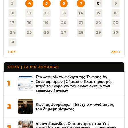
3
4
5
6
7
8
9
10
11
12
13
14
15
16
17
18
19
20
21
22
23
24
25
26
27
28
29
30
31
« ΙΟΥ
ΣΕΠ »
ΕΙΠΑΝ | ΤΑ ΠΙΟ ΔΗΜΟΦΙΛΉ
Στο «σφυρί» τα ακίνητα της Ένωσης Αγ.
Συνεταιρισμών | Σήμερα ο Πλειστηριασμός
1
παρά τον νόμο για τον διακανονισμό των
κόκκινων δανείων
Κώστας Ζουράρης: Πέτυχε ο αιφνιδιασμός
2
του δημοψηφίσματος
Λιμάνι Ζακύνθου: Οι απαντήσεις του Υπ.
3
Ναυτιλίας δεν αμφισβητούνται – Οι πολιτικές