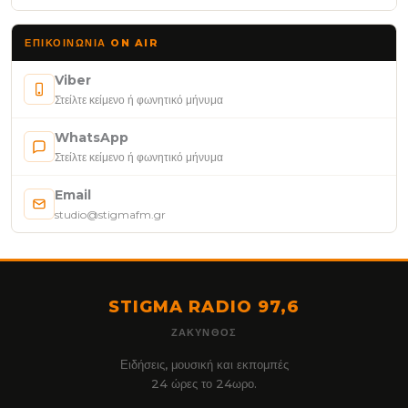
ΕΠΙΚΟΙΝΩΝΊΑ ON AIR
Viber
Στείλτε κείμενο ή φωνητικό μήνυμα
WhatsApp
Στείλτε κείμενο ή φωνητικό μήνυμα
Email
studio@stigmafm.gr
STIGMA RADIO 97,6
ΖΆΚΥΝΘΟΣ
Ειδήσεις, μουσική και εκπομπές
24 ώρες το 24ωρο.