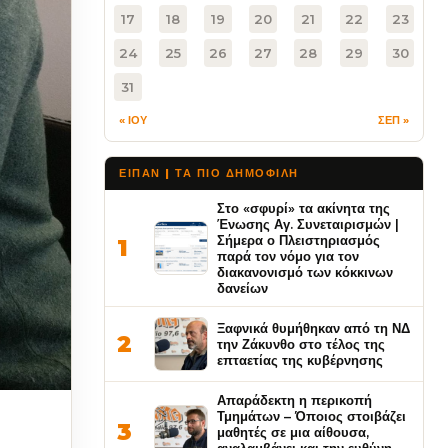
17
18
19
20
21
22
23
24
25
26
27
28
29
30
31
« ΙΟΥ
ΣΕΠ »
ΕΙΠΑΝ | ΤΑ ΠΙΟ ΔΗΜΟΦΙΛΉ
Στο «σφυρί» τα ακίνητα της
Ένωσης Αγ. Συνεταιρισμών |
Σήμερα ο Πλειστηριασμός
1
παρά τον νόμο για τον
διακανονισμό των κόκκινων
δανείων
Ξαφνικά θυμήθηκαν από τη ΝΔ
2
την Ζάκυνθο στο τέλος της
επταετίας της κυβέρνησης
Απαράδεκτη η περικοπή
Τμημάτων – Όποιος στοιβάζει
3
μαθητές σε μια αίθουσα,