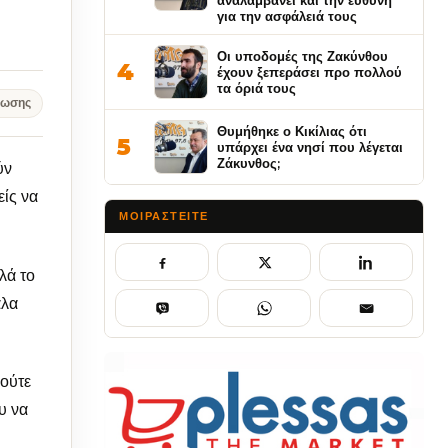
αναλαμβάνει και την ευθύνη
για την ασφάλειά τους
Οι υποδομές της Ζακύνθου
4
έχουν ξεπεράσει προ πολλού
τα όριά τους
νωσης
Θυμήθηκε ο Κικίλιας ότι
5
υπάρχει ένα νησί που λέγεται
Ζάκυνθος;
ύν
είς να
ΜΟΙΡΑΣΤΕΊΤΕ
λά το
άλα
 ούτε
υ να