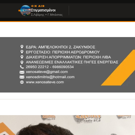
ON AIR
Στιγματισμένοι
Σ.Λιβέρης + Γ.Μπάστας