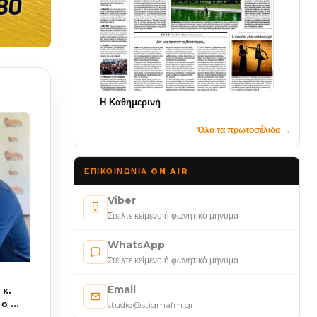
Η Καθημερινή
Όλα τα πρωτοσέλιδα →
ΕΠΙΚΟΙΝΩΝΊΑ ON AIR
Viber
Στείλτε κείμενο ή φωνητικό μήνυμα
WhatsApp
Στείλτε κείμενο ή φωνητικό μήνυμα
Email
 κ.
ο κ.
studio@stigmafm.gr