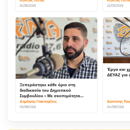
Κώστας Πέττας
Κώστας Πέττα
02/06/2026
22/05/2026
Έργα και χ
ΔΕΥΑΖ για 
Ξεπεράστηκε κάθε όριο στη
διαδικασία του Δημοτικού
Συμβουλίου – Με σκοπιμότητα
κινήθηκε η Δημοτική Αρχή
Δημήτρης Γιακουμέλος
Διονύσης Του
05/08/2026
04/08/2026