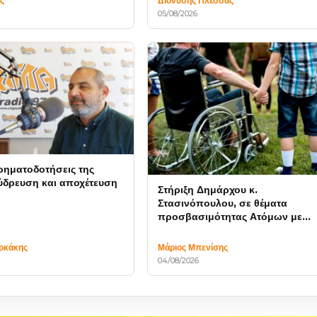
ς
Διονύσης Πλέσσας
05/08/2026
ρηματοδοτήσεις της
ύδρευση και αποχέτευση
Στήριξη Δημάρχου κ.
Στασινόπουλου, σε θέματα
προσβασιμότητας Ατόμων με
Αναπηρία
ρκάκης
Μάριος Μπενίσης
04/08/2026