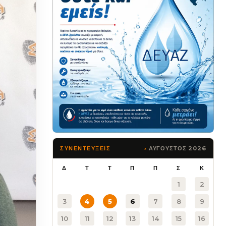
ΑΥΓΟΥΣΤΟΣ 2026
ΣΥΝΕΝΤΕΥΞΕΙΣ
Δ
Τ
Τ
Π
Π
Σ
Κ
1
2
3
4
5
6
7
8
9
10
11
12
13
14
15
16