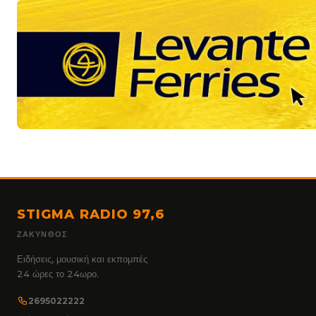
STIGMA RADIO 97,6
ΖΆΚΥΝΘΟΣ
Ειδήσεις, μουσική και εκπομπές
24 ώρες το 24ωρο.
2695022222