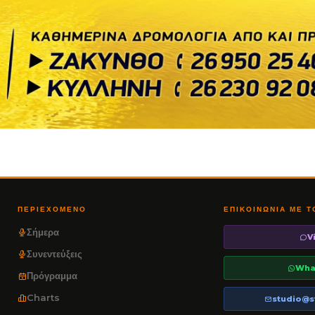
ΠΕΡΙΕΧΌΜΕΝΟ
ΕΠΙΚΟΙΝΩΝΊΑ ΜΕ 
Σήμερα
V
Συνεντεύξεις
Wha
Πρόγραμμα
Charts
studio@s