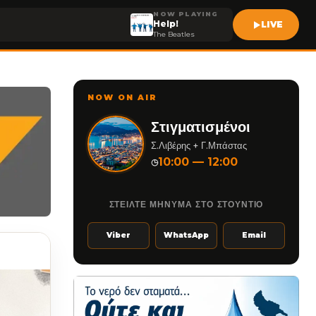
NOW PLAYING
Help!
LIVE
The Beatles
NOW ON AIR
Στιγματισμένοι
Σ.Λιβέρης + Γ.Μπάστας
10:00 — 12:00
◷
ΣΤΕΙΛΤΕ ΜΗΝΥΜΑ ΣΤΟ ΣΤΟΥΝΤΙΟ
Viber
WhatsApp
Email