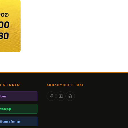
ΤΟ STUDIO
ΑΚΟΛΟΥΘΉΣΤΕ ΜΑΣ
iber
tsApp
tigmafm.gr