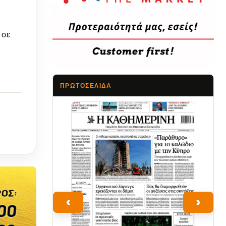
 σε
ό.»
ΠΡΩΤΟΣΈΛΙΔΑ
Τα Νέα
‹
›