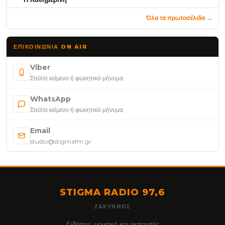
Όλα τα πρωτοσέλιδα →
ΕΠΙΚΟΙΝΩΝΊΑ ON AIR
Viber
Στείλτε κείμενο ή φωνητικό μήνυμα
WhatsApp
Στείλτε κείμενο ή φωνητικό μήνυμα
Email
studio@stigmafm.gr
STIGMA RADIO 97,6
ΖΆΚΥΝΘΟΣ
Ειδήσεις, μουσική και εκπομπές