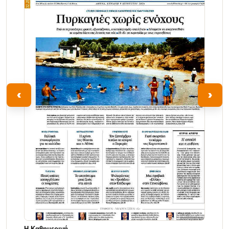
‹
›
Η Καθημερινή