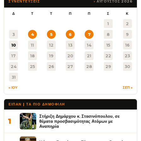
ΑΥΓΟΥΣΤΟΣ 2026
ΣΥΝΕΝΤΕΥΞΕΙΣ
Δ
Τ
Τ
Π
Π
Σ
Κ
1
2
3
4
5
6
7
8
9
10
11
12
13
14
15
16
17
18
19
20
21
22
23
24
25
26
27
28
29
30
31
« ΙΟΥ
ΣΕΠ »
ΕΙΠΑΝ | ΤΑ ΠΙΟ ΔΗΜΟΦΙΛΉ
Στήριξη Δημάρχου κ. Στασινόπουλου, σε
1
θέματα προσβασιμότητας Ατόμων με
Αναπηρία