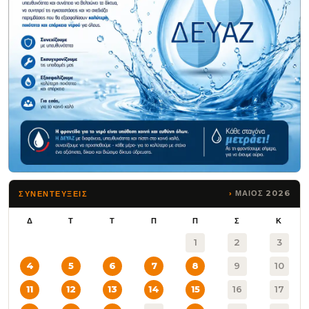
ΜΑΙΟΣ 2026
ΣΥΝΕΝΤΕΥΞΕΙΣ
Δ
Τ
Τ
Π
Π
Σ
Κ
1
2
3
4
5
6
7
8
9
10
11
12
13
14
15
16
17