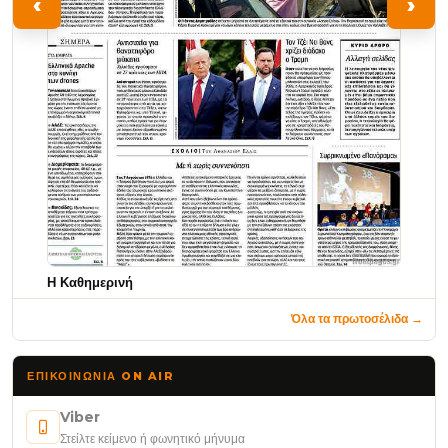
‹
›
Η Καθημερινή
Όλα τα πρωτοσέλιδα →
ΕΠΙΚΟΙΝΩΝΊΑ ON AIR
Viber
Στείλτε κείμενο ή φωνητικό μήνυμα