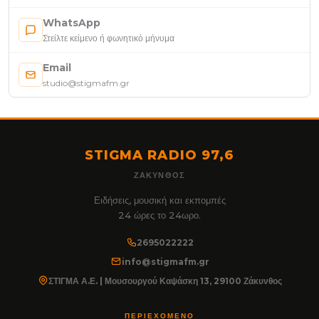
WhatsApp
Στείλτε κείμενο ή φωνητικό μήνυμα
Email
studio@stigmafm.gr
STIGMA RADIO 97,6
ΖΆΚΥΝΘΟΣ
Ειδήσεις, μουσική και εκπομπές
24 ώρες το 24ωρο.
2695022222
info@stigmafm.gr
ΣΤΙΓΜΑ Α.Ε. | Μουσουργού Καψάσκη 13, 29100 Ζάκυνθος
ΠΕΡΙΕΧΌΜΕΝΟ