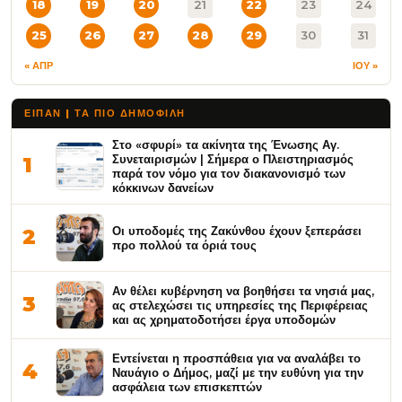
18
19
20
21
22
23
24
25
26
27
28
29
30
31
« ΑΠΡ
ΙΟΥ »
ΕΙΠΑΝ | ΤΑ ΠΙΟ ΔΗΜΟΦΙΛΉ
Στο «σφυρί» τα ακίνητα της Ένωσης Αγ.
Συνεταιρισμών | Σήμερα ο Πλειστηριασμός
1
παρά τον νόμο για τον διακανονισμό των
κόκκινων δανείων
Οι υποδομές της Ζακύνθου έχουν ξεπεράσει
2
προ πολλού τα όριά τους
Αν θέλει κυβέρνηση να βοηθήσει τα νησιά μας,
3
ας στελεχώσει τις υπηρεσίες της Περιφέρειας
και ας χρηματοδοτήσει έργα υποδομών
Εντείνεται η προσπάθεια για να αναλάβει το
4
Ναυάγιο ο Δήμος, μαζί με την ευθύνη για την
ασφάλεια των επισκεπτών