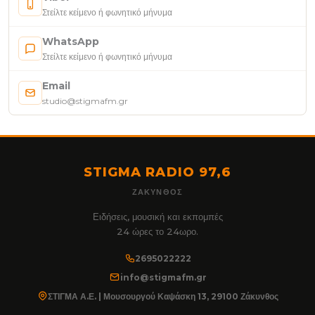
Στείλτε κείμενο ή φωνητικό μήνυμα
WhatsApp
Στείλτε κείμενο ή φωνητικό μήνυμα
Email
studio@stigmafm.gr
STIGMA RADIO 97,6
ΖΆΚΥΝΘΟΣ
Ειδήσεις, μουσική και εκπομπές
24 ώρες το 24ωρο.
2695022222
info@stigmafm.gr
ΣΤΙΓΜΑ Α.Ε. | Μουσουργού Καψάσκη 13, 29100 Ζάκυνθος