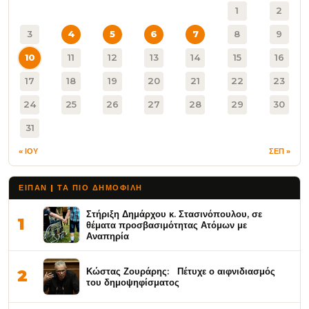
1
2
3
4
5
6
7
8
9
10
11
12
13
14
15
16
17
18
19
20
21
22
23
24
25
26
27
28
29
30
31
« ΙΟΥ
ΣΕΠ »
ΕΙΠΑΝ | ΤΑ ΠΙΟ ΔΗΜΟΦΙΛΉ
Στήριξη Δημάρχου κ. Στασινόπουλου, σε
1
θέματα προσβασιμότητας Ατόμων με
Αναπηρία
Κώστας Ζουράρης: Πέτυχε ο αιφνιδιασμός
2
του δημοψηφίσματος