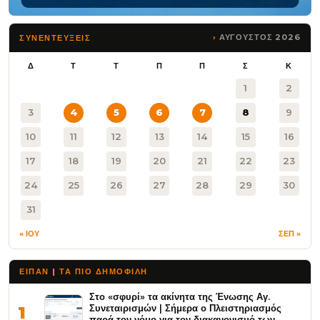
ΑΥΓΟΥΣΤΟΣ 2026
ΣΥΝΕΝΤΕΥΞΕΙΣ
Δ
Τ
Τ
Π
Π
Σ
Κ
1
2
3
4
5
6
7
8
9
10
11
12
13
14
15
16
17
18
19
20
21
22
23
24
25
26
27
28
29
30
31
« ΙΟΥ
ΣΕΠ »
ΕΙΠΑΝ | ΤΑ ΠΙΟ ΔΗΜΟΦΙΛΉ
Στο «σφυρί» τα ακίνητα της Ένωσης Αγ.
Συνεταιρισμών | Σήμερα ο Πλειστηριασμός
1
παρά τον νόμο για τον διακανονισμό των