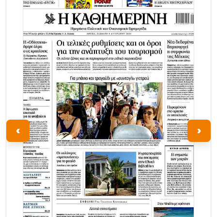
Τα Νέα
‹
›