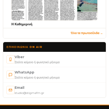
Η Καθημερινή
Όλα τα πρωτοσέλιδα →
ΕΠΙΚΟΙΝΩΝΊΑ ON AIR
Viber
Στείλτε κείμενο ή φωνητικό μήνυμα
WhatsApp
Στείλτε κείμενο ή φωνητικό μήνυμα
Email
studio@stigmafm.gr