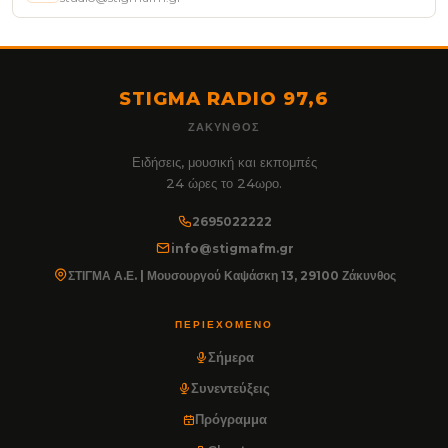
STIGMA RADIO 97,6
ΖΆΚΥΝΘΟΣ
Ειδήσεις, μουσική και εκπομπές
24 ώρες το 24ωρο.
2695022222
info@stigmafm.gr
ΣΤΙΓΜΑ Α.Ε. | Μουσουργού Καψάσκη 13, 29100 Ζάκυνθος
ΠΕΡΙΕΧΌΜΕΝΟ
Σήμερα
Συνεντεύξεις
Πρόγραμμα