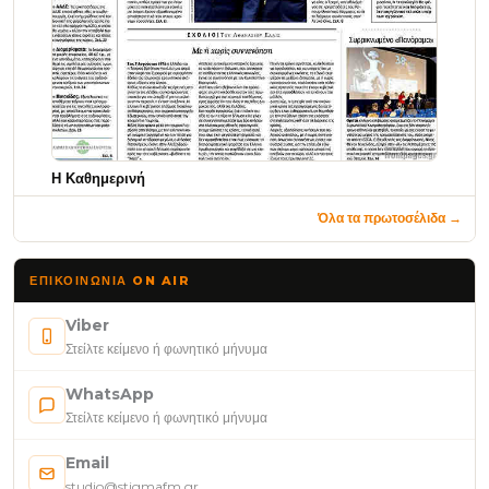
Η Καθημερινή
Όλα τα πρωτοσέλιδα →
ΕΠΙΚΟΙΝΩΝΊΑ ON AIR
Viber
Στείλτε κείμενο ή φωνητικό μήνυμα
WhatsApp
Στείλτε κείμενο ή φωνητικό μήνυμα
Email
studio@stigmafm.gr