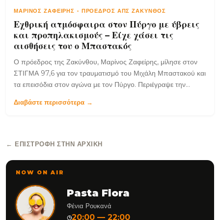
ΜΑΡΊΝΟΣ ΖΑΦΕΊΡΗΣ
-
ΠΡΌΕΔΡΟΣ ΑΠΣ ΖΆΚΥΝΘΟΣ
Εχθρική ατμόσφαιρα στον Πύργο με ύβρεις
και προπηλακισμούς – Είχε χάσει τις
αισθήσεις του ο Μπαστακός
Ο πρόεδρος της Ζακύνθου, Μαρίνος Ζαφείρης, μίλησε στον
ΣΤΙΓΜΑ 97,6 για τον τραυματισμό του Μιχάλη Μπαστακού και
τα επεισόδια στον αγώνα με τον Πύργο. Περιέγραψε την
ένταση, τη ρίψη αντικειμένων και τόνισε ότι η ομάδα στοχεύει
Διαβάστε περισσότερα →
πλέον στην άνοδο στη Super League 2.
← ΕΠΙΣΤΡΟΦΉ ΣΤΗΝ ΑΡΧΙΚΉ
NOW ON AIR
Pasta Flora
Φένια Ρουκανά
20:00 — 22:00
◷