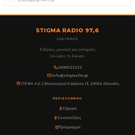
STIGMA RADIO 97,6
ΖΆΚΥΝΘΟΣ
Ειδήσεις, μουσική και εκπομπές
24 ώρες το 24ωρο.
2695022222
info@stigmafm.gr
ΣΤΙΓΜΑ Α.Ε. | Μουσουργού Καψάσκη 13, 29100 Ζάκυνθος
ΠΕΡΙΕΧΌΜΕΝΟ
Σήμερα
Συνεντεύξεις
Πρόγραμμα