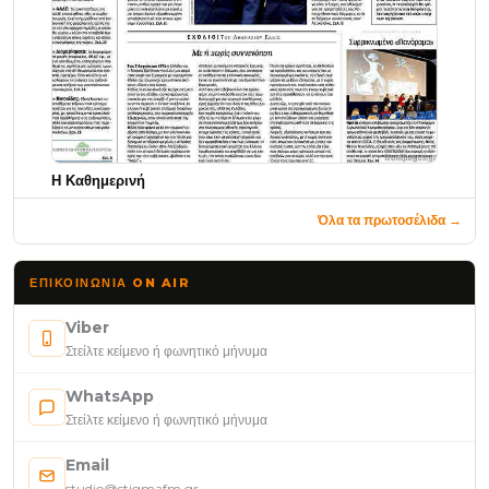
Η Καθημερινή
Όλα τα πρωτοσέλιδα →
ΕΠΙΚΟΙΝΩΝΊΑ ON AIR
Viber
Στείλτε κείμενο ή φωνητικό μήνυμα
WhatsApp
Στείλτε κείμενο ή φωνητικό μήνυμα
Email
studio@stigmafm.gr