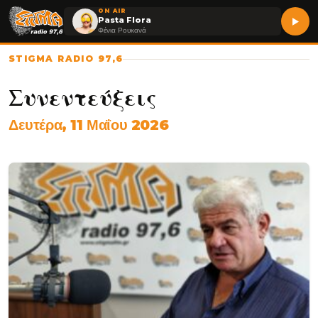
ON AIR
Pasta Flora
Φένια Ρουκανά
STIGMA RADIO 97,6
Συνεντεύξεις
Δευτέρα, 11 Μαΐου 2026