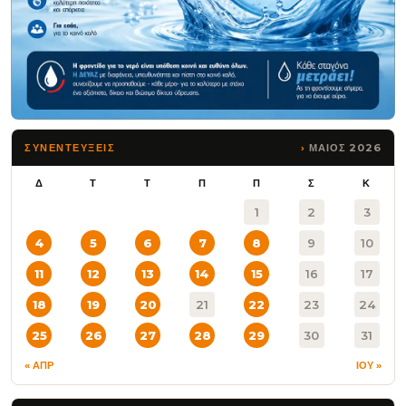
ΜΑΙΟΣ 2026
ΣΥΝΕΝΤΕΥΞΕΙΣ
Δ
Τ
Τ
Π
Π
Σ
Κ
1
2
3
4
5
6
7
8
9
10
11
12
13
14
15
16
17
18
19
20
21
22
23
24
25
26
27
28
29
30
31
« ΑΠΡ
ΙΟΥ »