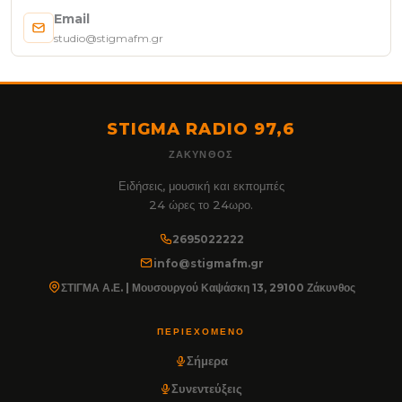
Email
studio@stigmafm.gr
STIGMA RADIO 97,6
ΖΆΚΥΝΘΟΣ
Ειδήσεις, μουσική και εκπομπές
24 ώρες το 24ωρο.
2695022222
info@stigmafm.gr
ΣΤΙΓΜΑ Α.Ε. | Μουσουργού Καψάσκη 13, 29100 Ζάκυνθος
ΠΕΡΙΕΧΌΜΕΝΟ
Σήμερα
Συνεντεύξεις