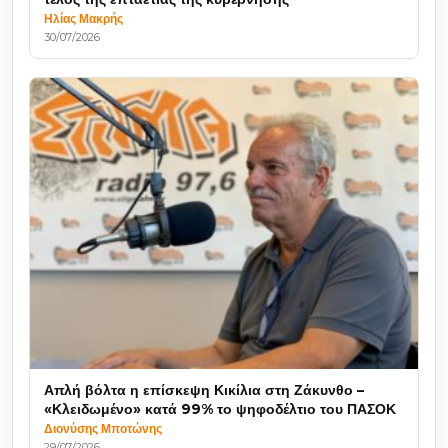
Ηλίας Μακρής
30/07/2026
Απλή βόλτα η επίσκεψη Κικίλια στη Ζάκυνθο –
«Κλειδωμένο» κατά 99% το ψηφοδέλτιο του ΠΑΣΟΚ
Διονύσης Μποτώνης
29/07/2026