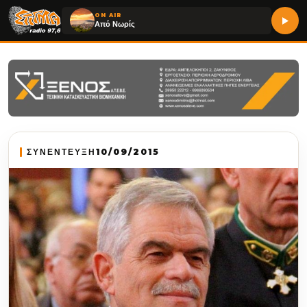
ON AIR
Από Νωρίς
ΣΥΝΕΝΤΕΥΞΗ
10/09/2015