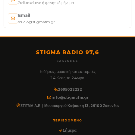
Στείλτε κείμενο ή φωνητικό μήνυμα
Email
studio@stigmafm.gr
STIGMA RADIO 97,6
ΖΆΚΥΝΘΟΣ
Ειδήσεις, μουσική και εκπομπές
24 ώρες το 24ωρο.
2695022222
info@stigmafm.gr
ΣΤΙΓΜΑ Α.Ε. | Μουσουργού Καψάσκη 13, 29100 Ζάκυνθος
ΠΕΡΙΕΧΌΜΕΝΟ
Σήμερα