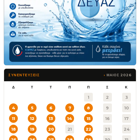
ΜΑΙΟΣ 2026
ΣΥΝΕΝΤΕΥΞΕΙΣ
Δ
Τ
Τ
Π
Π
Σ
Κ
1
2
3
4
5
6
7
8
9
10
11
12
13
14
15
16
17
18
19
20
21
22
23
24
25
26
27
28
29
30
31