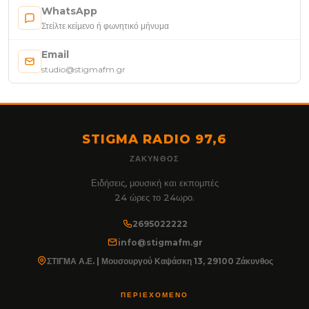
WhatsApp
Στείλτε κείμενο ή φωνητικό μήνυμα
Email
studio@stigmafm.gr
STIGMA RADIO 97,6
ΖΆΚΥΝΘΟΣ
Ειδήσεις, μουσική και εκπομπές
24 ώρες το 24ωρο.
2695022222
info@stigmafm.gr
ΣΤΙΓΜΑ Α.Ε. | Μουσουργού Καψάσκη 13, 29100 Ζάκυνθος
ΠΕΡΙΕΧΌΜΕΝΟ