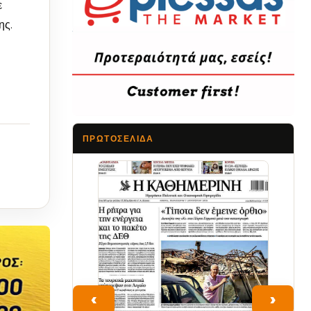
ε
ης.
ΠΡΩΤΟΣΈΛΙΔΑ
Τα Νέα
‹
›