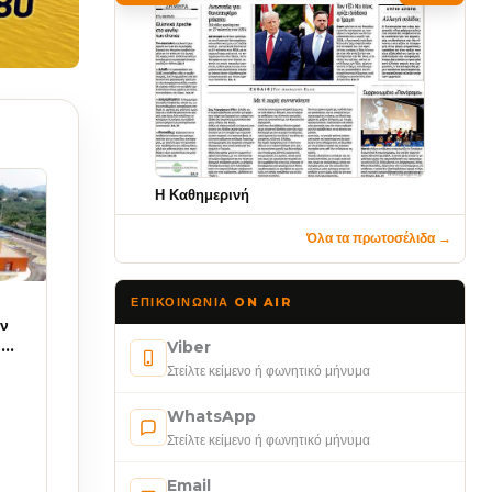
Η Καθημερινή
Όλα τα πρωτοσέλιδα →
ΕΠΙΚΟΙΝΩΝΊΑ ON AIR
ν
η
Viber
Στείλτε κείμενο ή φωνητικό μήνυμα
WhatsApp
Στείλτε κείμενο ή φωνητικό μήνυμα
Email