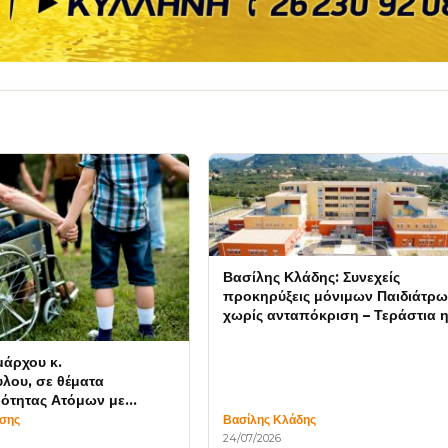
Βασίλης Κλάδης: Συνεχείς
προκηρύξεις μόνιμων Παιδιάτρω
χωρίς ανταπόκριση – Τεράστια 
συμβολή των ιδιωτών
μάρχου κ.
λου, σε θέματα
ότητας Ατόμων με
ίσης
Βασίλης Κλάδης
24/07/2026