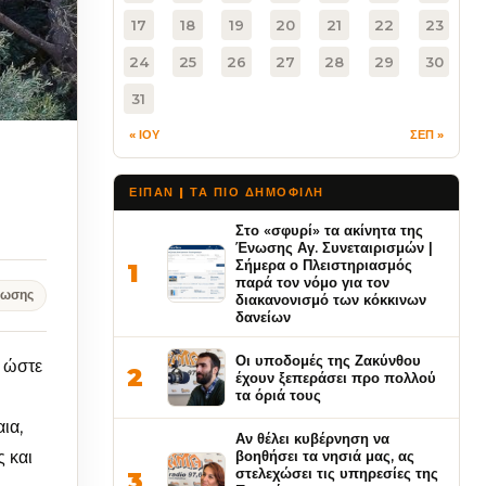
17
18
19
20
21
22
23
24
25
26
27
28
29
30
31
« ΙΟΥ
ΣΕΠ »
ΕΙΠΑΝ | ΤΑ ΠΙΟ ΔΗΜΟΦΙΛΉ
Στο «σφυρί» τα ακίνητα της
Ένωσης Αγ. Συνεταιρισμών |
Σήμερα ο Πλειστηριασμός
1
παρά τον νόμο για τον
νωσης
διακανονισμό των κόκκινων
δανείων
Οι υποδομές της Ζακύνθου
, ώστε
2
έχουν ξεπεράσει προ πολλού
τα όριά τους
ια,
Αν θέλει κυβέρνηση να
ς και
βοηθήσει τα νησιά μας, ας
στελεχώσει τις υπηρεσίες της
3