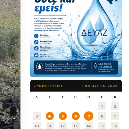
ΑΥΓΟΥΣΤΟΣ 2026
ΣΥΝΕΝΤΕΥΞΕΙΣ
Δ
Τ
Τ
Π
Π
Σ
Κ
1
2
3
4
5
6
7
8
9
10
11
12
13
14
15
16