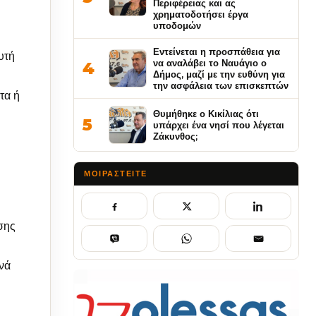
Περιφέρειας και ας
χρηματοδοτήσει έργα
υποδομών
Εντείνεται η προσπάθεια για
υτή
να αναλάβει το Ναυάγιο ο
4
Δήμος, μαζί με την ευθύνη για
την ασφάλεια των επισκεπτών
τα ή
Θυμήθηκε ο Κικίλιας ότι
5
υπάρχει ένα νησί που λέγεται
Ζάκυνθος;
ΜΟΙΡΑΣΤΕΊΤΕ
ίσης
ινά