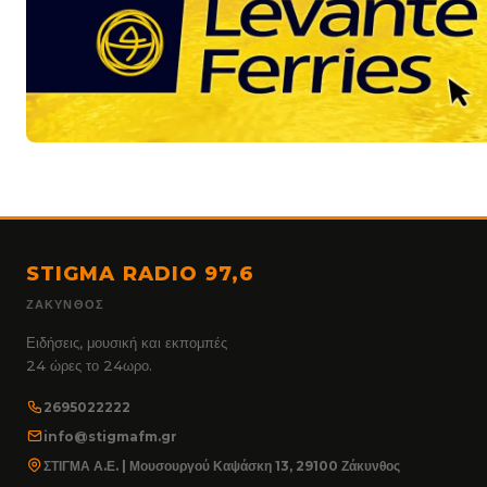
STIGMA RADIO 97,6
ΖΆΚΥΝΘΟΣ
Ειδήσεις, μουσική και εκπομπές
24 ώρες το 24ωρο.
2695022222
info@stigmafm.gr
ΣΤΙΓΜΑ Α.Ε. | Μουσουργού Καψάσκη 13, 29100 Ζάκυνθος