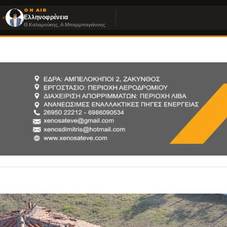
ON AIR
Ελληνοφρένεια
Θ.Καλαμούκης, Α.Μπαρμπαγιάννης