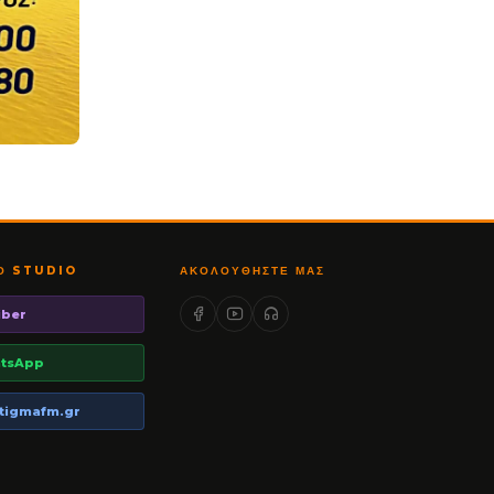
ΤΟ STUDIO
ΑΚΟΛΟΥΘΉΣΤΕ ΜΑΣ
iber
tsApp
tigmafm.gr