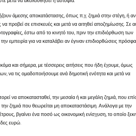
τε μετά να ακολουθήσει η αυτοψία.
ήζουν άμεσης αποκατάστασης, όπως π.χ. ζημιά στην στέγη, ή αν
 να προβεί σε επισκευές και μετά να αιτηθεί αποζημίωσης. Σε α
τογραφίες, έστω από το κινητό του, πριν την επιδιόρθωση των
ει την εμπειρία για να καταλάβει αν έγιναν επιδιορθώσεις πρόσφα
κόμα και σήμερα, με τέσσερεις αιτήσεις που ήδη έχουμε, όμως
ν, να τις ομαδοποιήσουμε ανά δημοτική ενότητα και μετά να
πορεί να αποκατασταθεί, την μεσαία ή και μεγάλη ζημιά, που επ
ι την ζημιά που θεωρείται μη αποκαταστάσιμη. Ανάλογα με την
τρους, βγαίνει ένα ποσό ως οικονομική ενίσχυση, το οποίο ξεκ
άδες ευρώ.