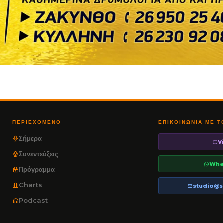
ΠΕΡΙΕΧΌΜΕΝΟ
ΕΠΙΚΟΙΝΩΝΊΑ ΜΕ 
Σήμερα
V
Συνεντεύξεις
Wha
Πρόγραμμα
Charts
studio@s
Podcast