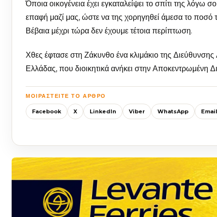
Όποια οικογένεια έχει εγκαταλείψει το σπίτι της λόγω σ
επαφή μαζί μας, ώστε να της χορηγηθεί άμεσα το ποσ
Βέβαια μέχρι τώρα δεν έχουμε τέτοια περίπτωση.
Χθες έφτασε στη Ζάκυνθο ένα κλιμάκιο της Διεύθυνσ
Ελλάδας, που διοικητικά ανήκει στην Αποκεντρωμένη Διοί
ΜΟΙΡΑΣΤΕΊΤΕ ΤΟ ΆΡΘΡΟ
Facebook
X
LinkedIn
Viber
WhatsApp
Emai