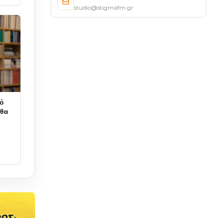
studio@stigmafm.gr
πό
 θα