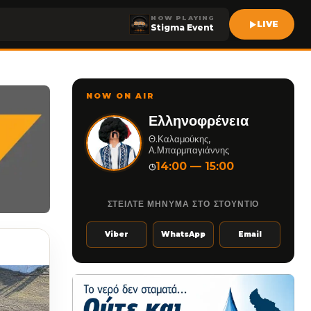
NOW PLAYING
LIVE
Stigma Event
NOW ON AIR
Ελληνοφρένεια
Θ.Καλαμούκης,
Α.Μπαρμπαγιάννης
14:00 — 15:00
◷
ΣΤΕΙΛΤΕ ΜΗΝΥΜΑ ΣΤΟ ΣΤΟΥΝΤΙΟ
Viber
WhatsApp
Email