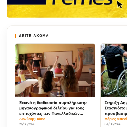
ΔΕΙΤΕ ΑΚΟΜΑ
Ξεκινά η διαδικασία συμπλήρωσης
Στήριξη Δη
μηχανογραφικού δελτίου για τους
Στασινόπου
επιτυχόντες των Πανελλαδικών
προσβασιμ
Εξετάσεων
Αναπηρία
Διονύσης Πόθος
Μάριος Μπεν
26/06/2026
04/08/2026